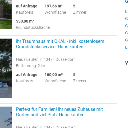
G
auf Anfrage
197,66 m²
5
L
Kaufpreis
Wohnfläche
Zimmer
G
530,00 m²
G
Grundstücksfläche
G
G
Ihr Traumhaus mit OKAL - inkl. kostenlosem
Grundstücksservice! Haus kaufen
E
Haus kaufen in 40474 Düsseldorf
W
Entfernung: 2 km
auf Anfrage
160,00 m²
5
Kaufpreis
Wohnfläche
Zimmer
Perfekt für Familien! Ihr neues Zuhause mit
Garten und viel Platz Haus kaufen
Haus kaufen in 40474 Düsseldorf