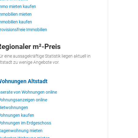
mmo mieten kaufen
mmobilien mieten
mmobilien kaufen
rovisionsfreie Immobilien
Regionaler m²-Preis
ür eine aussagekräftige Statistik liegen aktuell in
ltstadt zu wenige Angebote vor.
ohnungen Altstadt
nserate von Wohnungen online
ohnungsanzeigen online
ietwohnungen
ohnungen kaufen
ohnungen im Erdgeschoss
tagenwohnung mieten