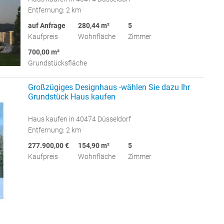
Entfernung: 2 km
auf Anfrage
280,44 m²
5
Kaufpreis
Wohnfläche
Zimmer
700,00 m²
Grundstücksfläche
Großzügiges Designhaus -wählen Sie dazu Ihr
Grundstück Haus kaufen
Haus kaufen in 40474 Düsseldorf
Entfernung: 2 km
277.900,00 €
154,90 m²
5
Kaufpreis
Wohnfläche
Zimmer