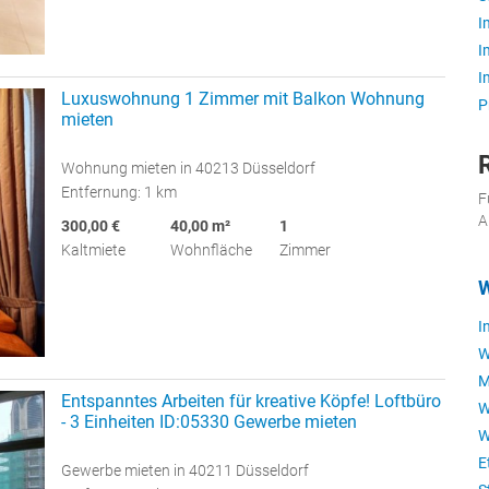
I
I
I
Luxuswohnung 1 Zimmer mit Balkon Wohnung
P
mieten
Wohnung mieten in 40213 Düsseldorf
Entfernung: 1 km
F
A
300,00 €
40,00 m²
1
Kaltmiete
Wohnfläche
Zimmer
W
I
W
M
Entspanntes Arbeiten für kreative Köpfe! Loftbüro
W
- 3 Einheiten ID:05330 Gewerbe mieten
W
E
Gewerbe mieten in 40211 Düsseldorf