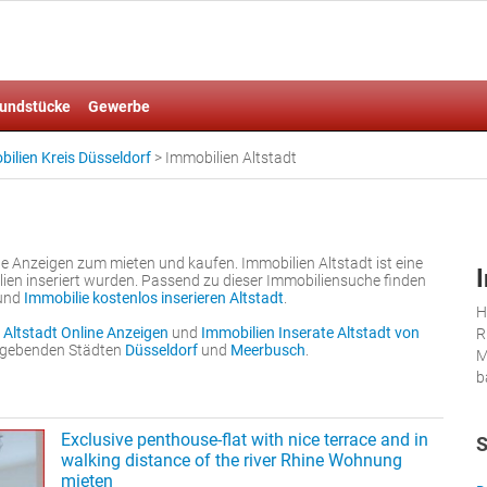
undstücke
Gewerbe
ilien Kreis Düsseldorf
>
Immobilien Altstadt
le Anzeigen zum mieten und kaufen. Immobilien Altstadt ist eine
ien inseriert wurden. Passend zu dieser Immobiliensuche finden
und
Immobilie kostenlos inserieren Altstadt
.
H
 Altstadt Online Anzeigen
und
Immobilien Inserate Altstadt von
R
umgebenden Städten
Düsseldorf
und
Meerbusch
.
M
b
Exclusive penthouse-flat with nice terrace and in
S
walking distance of the river Rhine Wohnung
mieten