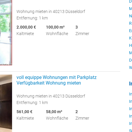
D
M
Wohnung mieten in 40213 Düsseldorf
N
Entfernung: 1 km
R
2.000,00 €
100,00 m²
3
E
Kaltmiete
Wohnfläche
Zimmer
K
H
M
D
W
voll equippe Wohnungen mit Parkplatz
Verfügbarkeit Wohnung mieten
I
I
Wohnung mieten in 40213 Düsseldorf
I
Entfernung: 1 km
I
561,00 €
58,00 m²
2
I
Kaltmiete
Wohnfläche
Zimmer
I
S