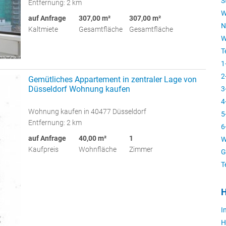
S
Entfernung: 2 km
W
auf Anfrage
307,00 m²
307,00 m²
N
Kaltmiete
Gesamtfläche
Gesamtfläche
W
T
1
2
Gemütliches Appartement in zentraler Lage von
Düsseldorf Wohnung kaufen
3
4
Wohnung kaufen in 40477 Düsseldorf
5
Entfernung: 2 km
6
auf Anfrage
40,00 m²
1
W
Kaufpreis
Wohnfläche
Zimmer
G
T
H
I
H