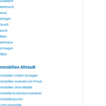
üsseldorf
eerbusch
euss
atingen
rkrath
aarst
ilden
ettmann
ormagen
illich
mmobilien Altstadt
mmobilien Online Anzeigen
mmobilien Inserate von Privat
mmobilien ohne Makler
mmobilie kostenlos inserieren
mmobilienportal
uche Immobilie