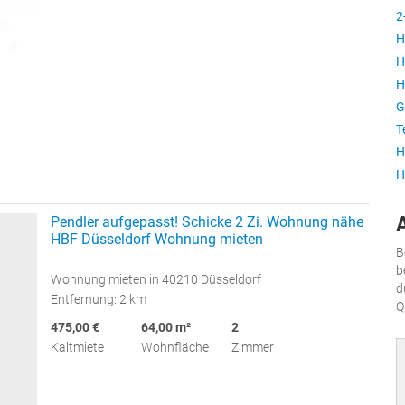
2
H
H
H
G
T
H
H
Pendler aufgepasst! Schicke 2 Zi. Wohnung nähe
HBF Düsseldorf Wohnung mieten
B
b
Wohnung mieten in 40210 Düsseldorf
d
Entfernung: 2 km
Q
475,00 €
64,00 m²
2
Kaltmiete
Wohnfläche
Zimmer