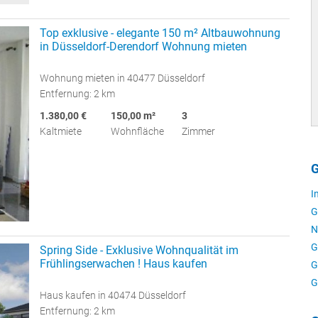
Top exklusive - elegante 150 m² Altbauwohnung
in Düsseldorf-Derendorf Wohnung mieten
Wohnung mieten in 40477 Düsseldorf
Entfernung: 2 km
1.380,00 €
150,00 m²
3
Kaltmiete
Wohnfläche
Zimmer
G
I
G
N
G
Spring Side - Exklusive Wohnqualität im
Frühlingserwachen ! Haus kaufen
G
G
Haus kaufen in 40474 Düsseldorf
Entfernung: 2 km