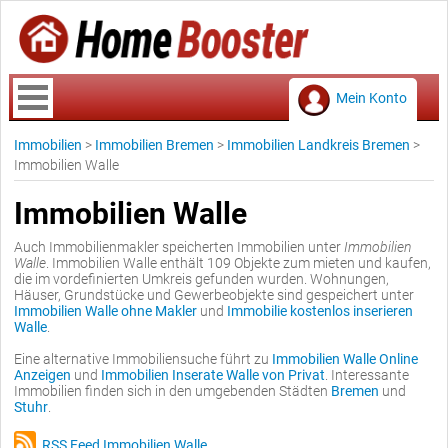
Mein Konto
Immobilien
>
Immobilien Bremen
>
Immobilien Landkreis Bremen
>
Immobilien Walle
Immobilien Walle
Auch Immobilienmakler speicherten Immobilien unter
Immobilien
Walle
. Immobilien Walle enthält 109 Objekte zum mieten und kaufen,
die im vordefinierten Umkreis gefunden wurden. Wohnungen,
Häuser, Grundstücke und Gewerbeobjekte sind gespeichert unter
Immobilien Walle ohne Makler
und
Immobilie kostenlos inserieren
Walle
.
Eine alternative Immobiliensuche führt zu
Immobilien Walle Online
Anzeigen
und
Immobilien Inserate Walle von Privat
. Interessante
Immobilien finden sich in den umgebenden Städten
Bremen
und
Stuhr
.
RSS Feed Immobilien Walle