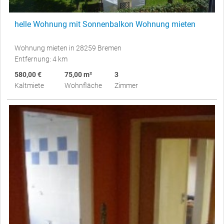
helle Wohnung mit Sonnenbalkon Wohnung mieten
Wohnung mieten in 28259 Bremen
Entfernung: 4 km
580,00 €
75,00 m²
3
Kaltmiete
Wohnfläche
Zimmer