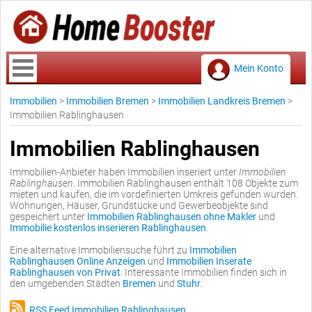
Mein Konto
Immobilien
>
Immobilien Bremen
>
Immobilien Landkreis Bremen
>
Immobilien Rablinghausen
Immobilien Rablinghausen
Immobilien-Anbieter haben Immobilien inseriert unter
Immobilien
Rablinghausen
. Immobilien Rablinghausen enthält 108 Objekte zum
mieten und kaufen, die im vordefinierten Umkreis gefunden wurden.
Wohnungen, Häuser, Grundstücke und Gewerbeobjekte sind
gespeichert unter
Immobilien Rablinghausen ohne Makler
und
Immobilie kostenlos inserieren Rablinghausen
.
Eine alternative Immobiliensuche führt zu
Immobilien
Rablinghausen Online Anzeigen
und
Immobilien Inserate
Rablinghausen von Privat
. Interessante Immobilien finden sich in
den umgebenden Städten
Bremen
und
Stuhr
.
RSS Feed Immobilien Rablinghausen