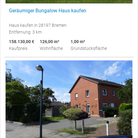
Geräumiger Bungalow Haus kaufen
Haus kaufen in 28197 Bremen
Entfernung: 3 km
158.130,00 €
126,00 m²
1,00 m²
Kaufpreis
Wohnfläche
Grundstücksfläche