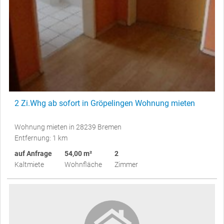
2 Zi.Whg ab sofort in Gröpelingen Wohnung mieten
Wohnung mieten in 28239 Bremen
Entfernung: 1 km
auf Anfrage
54,00 m²
2
Kaltmiete
Wohnfläche
Zimmer