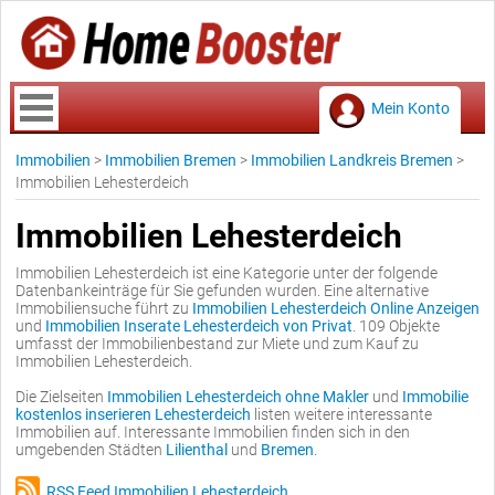
Mein Konto
Immobilien
>
Immobilien Bremen
>
Immobilien Landkreis Bremen
>
Immobilien Lehesterdeich
Immobilien Lehesterdeich
Immobilien Lehesterdeich ist eine Kategorie unter der folgende
Datenbankeinträge für Sie gefunden wurden. Eine alternative
Immobiliensuche führt zu
Immobilien Lehesterdeich Online Anzeigen
und
Immobilien Inserate Lehesterdeich von Privat
. 109 Objekte
umfasst der Immobilienbestand zur Miete und zum Kauf zu
Immobilien Lehesterdeich.
Die Zielseiten
Immobilien Lehesterdeich ohne Makler
und
Immobilie
kostenlos inserieren Lehesterdeich
listen weitere interessante
Immobilien auf. Interessante Immobilien finden sich in den
umgebenden Städten
Lilienthal
und
Bremen
.
RSS Feed Immobilien Lehesterdeich