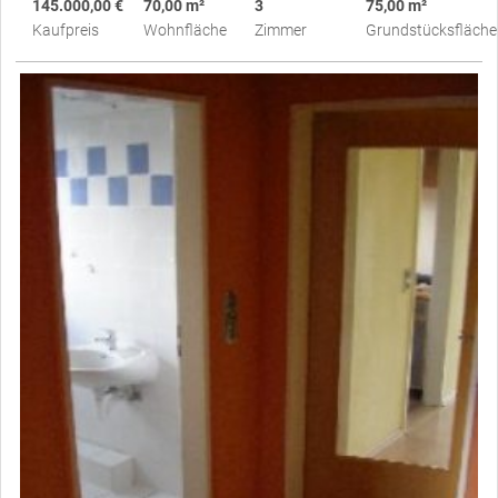
145.000,00 €
70,00 m²
3
75,00 m²
Kaufpreis
Wohnfläche
Zimmer
Grundstücksfläche