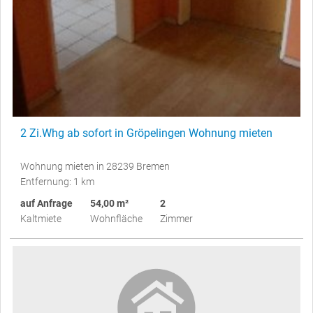
2 Zi.Whg ab sofort in Gröpelingen Wohnung mieten
Wohnung mieten in 28239 Bremen
Entfernung: 1 km
auf Anfrage
54,00 m²
2
Kaltmiete
Wohnfläche
Zimmer