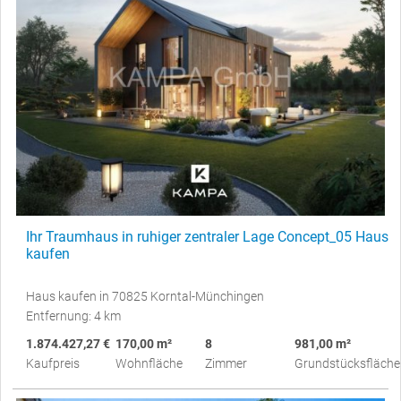
Ihr Traumhaus in ruhiger zentraler Lage Concept_05 Haus
kaufen
Haus kaufen in 70825 Korntal-Münchingen
Entfernung: 4 km
1.874.427,27 €
170,00 m²
8
981,00 m²
Kaufpreis
Wohnfläche
Zimmer
Grundstücksfläche