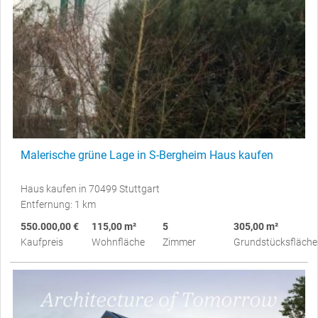
Malerische grüne Lage in S-Bergheim Haus kaufen
Haus kaufen in 70499 Stuttgart
Entfernung: 1 km
550.000,00 €
115,00 m²
5
305,00 m²
Kaufpreis
Wohnfläche
Zimmer
Grundstücksfläche