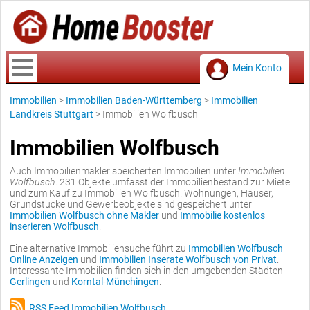
Mein Konto
Immobilien
>
Immobilien Baden-Württemberg
>
Immobilien
Landkreis Stuttgart
>
Immobilien Wolfbusch
Immobilien Wolfbusch
Auch Immobilienmakler speicherten Immobilien unter
Immobilien
Wolfbusch
. 231 Objekte umfasst der Immobilienbestand zur Miete
und zum Kauf zu Immobilien Wolfbusch. Wohnungen, Häuser,
Grundstücke und Gewerbeobjekte sind gespeichert unter
Immobilien Wolfbusch ohne Makler
und
Immobilie kostenlos
inserieren Wolfbusch
.
Eine alternative Immobiliensuche führt zu
Immobilien Wolfbusch
Online Anzeigen
und
Immobilien Inserate Wolfbusch von Privat
.
Interessante Immobilien finden sich in den umgebenden Städten
Gerlingen
und
Korntal-Münchingen
.
RSS Feed Immobilien Wolfbusch