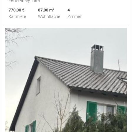
Entfernung: 1 km
770,00 €
87,00 m²
4
Kaltmiete
Wohnfläche
Zimmer