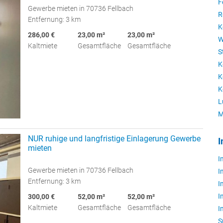
F
Gewerbe mieten in 70736 Fellbach
R
Entfernung: 3 km
K
286,00 €
23,00 m²
23,00 m²
W
Kaltmiete
Gesamtfläche
Gesamtfläche
S
K
K
K
L
M
NUR ruhige und langfristige Einlagerung Gewerbe
I
mieten
I
Gewerbe mieten in 70736 Fellbach
I
Entfernung: 3 km
I
I
300,00 €
52,00 m²
52,00 m²
Kaltmiete
Gesamtfläche
Gesamtfläche
I
S