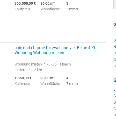
360.000,00 €
86,00 m²
3
Kaufpreis
Wohnfläche
Zimmer
G
I
G
N
chic und charme für zwei und vier Beine-4 Zi-
Wohnung Wohnung mieten
G
G
Wohnung mieten in 70736 Fellbach
G
Entfernung: 3 km
1.350,00 €
93,00 m²
4
G
Kaltmiete
Wohnfläche
Zimmer
L
G
G
G
G