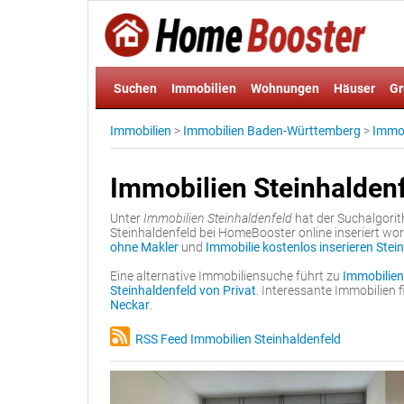
Suchen
Immobilien
Wohnungen
Häuser
Gr
Immobilien
>
Immobilien Baden-Württemberg
>
Immob
Immobilien Steinhalden
Unter
Immobilien Steinhaldenfeld
hat der Suchalgorit
Steinhaldenfeld bei HomeBooster online inseriert wo
ohne Makler
und
Immobilie kostenlos inserieren Stei
Eine alternative Immobiliensuche führt zu
Immobilien
Steinhaldenfeld von Privat
. Interessante Immobilien
Neckar
.
RSS Feed Immobilien Steinhaldenfeld