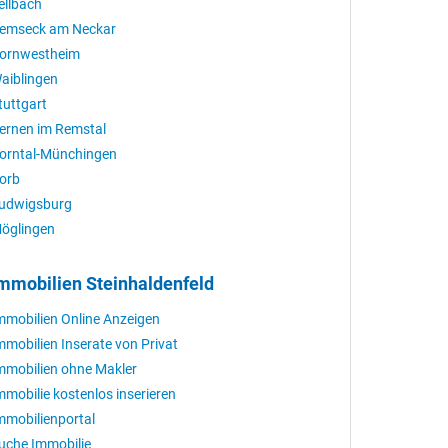
ellbach
emseck am Neckar
ornwestheim
aiblingen
tuttgart
ernen im Remstal
orntal-Münchingen
orb
udwigsburg
öglingen
mmobilien Steinhaldenfeld
mmobilien Online Anzeigen
mmobilien Inserate von Privat
mmobilien ohne Makler
mmobilie kostenlos inserieren
mmobilienportal
uche Immobilie