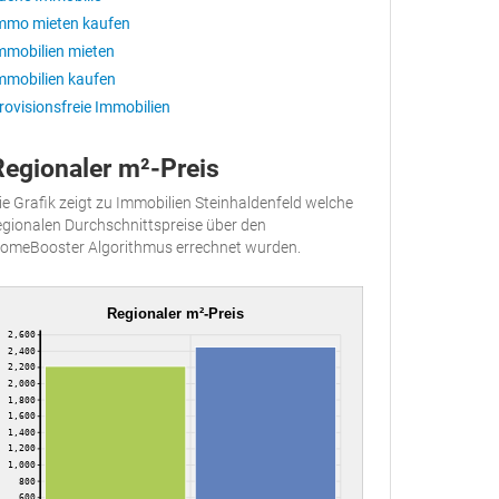
mmo mieten kaufen
mmobilien mieten
mmobilien kaufen
rovisionsfreie Immobilien
Regionaler m²-Preis
ie Grafik zeigt zu Immobilien Steinhaldenfeld welche
egionalen Durchschnittspreise über den
omeBooster Algorithmus errechnet wurden.
Regionaler m²-Preis
2,600
2,400
2,200
2,000
1,800
1,600
1,400
1,200
1,000
800
600