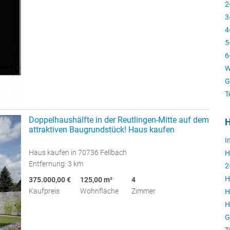
2
3
4
5
6
W
G
T
Doppelhaushälfte in der Reutlingen-Mitte auf dem
H
attraktiven Baugrundstück! Haus kaufen
I
Haus kaufen in 70736 Fellbach
H
Entfernung: 3 km
2
H
375.000,00 €
125,00 m²
4
Kaufpreis
Wohnfläche
Zimmer
H
H
G