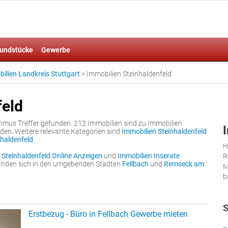
undstücke
Gewerbe
ilien Landkreis Stuttgart
>
Immobilien Steinhaldenfeld
feld
hmus Treffer gefunden. 212 Immobilien sind zu Immobilien
rden. Weitere relevante Kategorien sind
Immobilien Steinhaldenfeld
nhaldenfeld
.
H
 Steinhaldenfeld Online Anzeigen
und
Immobilien Inserate
R
 finden sich in den umgebenden Städten
Fellbach
und
Remseck am
M
b
S
Erstbezug - Büro in Fellbach Gewerbe mieten