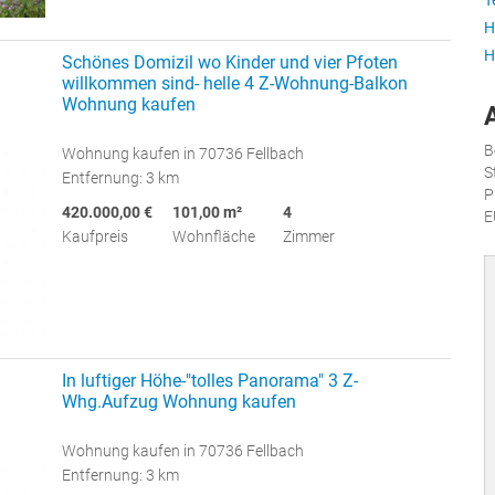
T
H
H
Schönes Domizil wo Kinder und vier Pfoten
willkommen sind- helle 4 Z-Wohnung-Balkon
Wohnung kaufen
B
Wohnung kaufen in 70736 Fellbach
S
Entfernung: 3 km
P
420.000,00 €
101,00 m²
4
E
Kaufpreis
Wohnfläche
Zimmer
In luftiger Höhe-"tolles Panorama" 3 Z-
Whg.Aufzug Wohnung kaufen
Wohnung kaufen in 70736 Fellbach
Entfernung: 3 km