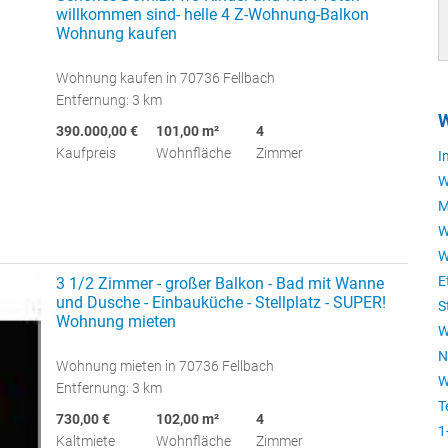
willkommen sind- helle 4 Z-Wohnung-Balkon
Wohnung kaufen
Wohnung kaufen in 70736 Fellbach
Entfernung: 3 km
W
390.000,00 €
101,00 m²
4
Kaufpreis
Wohnfläche
Zimmer
I
W
M
W
W
E
3 1/2 Zimmer - großer Balkon - Bad mit Wanne
und Dusche - Einbauküche - Stellplatz - SUPER!
S
Wohnung mieten
W
N
Wohnung mieten in 70736 Fellbach
W
Entfernung: 3 km
T
730,00 €
102,00 m²
4
1
Kaltmiete
Wohnfläche
Zimmer