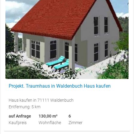
Projekt. Traumhaus in Waldenbuch Haus kaufen
Haus kaufen in 71111 Waldenbuch
Entfernung: 5 km
auf Anfrage
130,00 m²
6
Kaufpreis
Wohnfläche
Zimmer