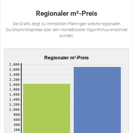
Regionaler m²-Preis
Die Grafik zeigt zu Immobilien Plieningen welche regionalen
Durchschnittspreise über den HomeBooster Algorithmus errechnet
wurden.
Regionaler m²-Preis
2,800
2,600
2,400
2,200
2,000
1,800
1,600
1,400
1,200
1,000
800
600
400
200