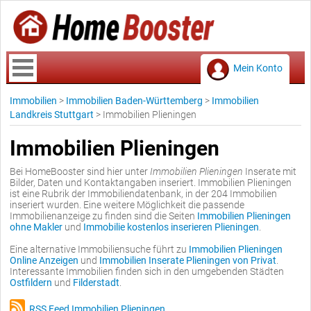
Mein Konto
Immobilien
>
Immobilien Baden-Württemberg
>
Immobilien
Landkreis Stuttgart
>
Immobilien Plieningen
Immobilien Plieningen
Bei HomeBooster sind hier unter
Immobilien Plieningen
Inserate mit
Bilder, Daten und Kontaktangaben inseriert. Immobilien Plieningen
ist eine Rubrik der Immobiliendatenbank, in der 204 Immobilien
inseriert wurden. Eine weitere Möglichkeit die passende
Immobilienanzeige zu finden sind die Seiten
Immobilien Plieningen
ohne Makler
und
Immobilie kostenlos inserieren Plieningen
.
Eine alternative Immobiliensuche führt zu
Immobilien Plieningen
Online Anzeigen
und
Immobilien Inserate Plieningen von Privat
.
Interessante Immobilien finden sich in den umgebenden Städten
Ostfildern
und
Filderstadt
.
RSS Feed Immobilien Plieningen