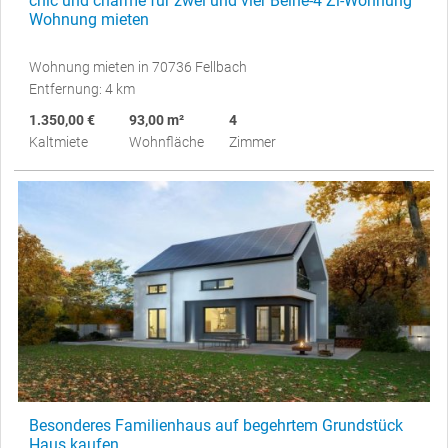
chic und charme für zwei und vier Beine-4 Zi-Wohnung
Wohnung mieten
Wohnung mieten in 70736 Fellbach
Entfernung: 4 km
1.350,00 €
93,00 m²
4
Kaltmiete
Wohnfläche
Zimmer
Besonderes Familienhaus auf begehrtem Grundstück
Haus kaufen