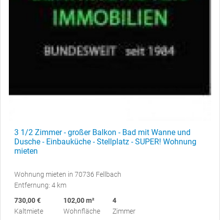
3 1/2 Zimmer - großer Balkon - Bad mit Wanne und
Dusche - Einbauküche - Stellplatz - SUPER! Wohnung
mieten
Wohnung mieten in 70736 Fellbach
Entfernung: 4 km
730,00 €
102,00 m²
4
Kaltmiete
Wohnfläche
Zimmer