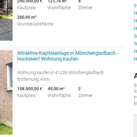
290.000,00 €
121,76 m²
8
2
Kaufpreis
Wohnfläche
Zimmer
H
280,00 m²
H
Grundstücksfläche
H
G
T
H
Attraktive Kapitalanlage in Mönchengladbach -
Hockstein! Wohnung kaufen
H
Wohnung kaufen in 41239 Mönchengladbach
Entfernung: 4 km
B
108.000,00 €
45,00 m²
2
R
Kaufpreis
Wohnfläche
Zimmer
P
E