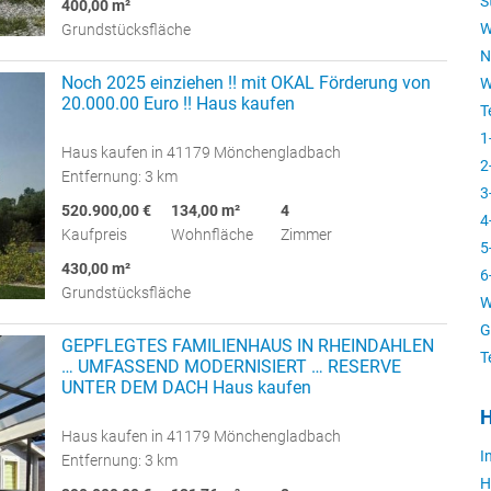
S
400,00 m²
W
Grundstücksfläche
N
Noch 2025 einziehen !! mit OKAL Förderung von
W
20.000.00 Euro !! Haus kaufen
T
1
Haus kaufen in 41179 Mönchengladbach
2
Entfernung: 3 km
3
520.900,00 €
134,00 m²
4
4
Kaufpreis
Wohnfläche
Zimmer
5
430,00 m²
6
Grundstücksfläche
W
G
GEPFLEGTES FAMILIENHAUS IN RHEINDAHLEN
T
… UMFASSEND MODERNISIERT … RESERVE
UNTER DEM DACH Haus kaufen
H
Haus kaufen in 41179 Mönchengladbach
I
Entfernung: 3 km
H