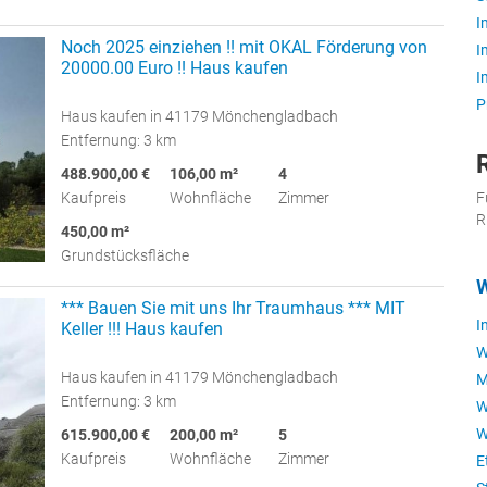
I
Noch 2025 einziehen !! mit OKAL Förderung von
I
20000.00 Euro !! Haus kaufen
I
P
Haus kaufen in 41179 Mönchengladbach
Entfernung: 3 km
488.900,00 €
106,00 m²
4
F
Kaufpreis
Wohnfläche
Zimmer
R
450,00 m²
Grundstücksfläche
W
*** Bauen Sie mit uns Ihr Traumhaus *** MIT
I
Keller !!! Haus kaufen
W
Haus kaufen in 41179 Mönchengladbach
M
Entfernung: 3 km
W
W
615.900,00 €
200,00 m²
5
Kaufpreis
Wohnfläche
Zimmer
E