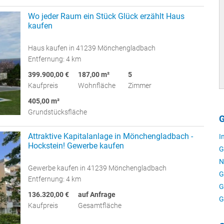
Wo jeder Raum ein Stück Glück erzählt Haus
kaufen
Haus kaufen in 41239 Mönchengladbach
Entfernung: 4 km
399.900,00 €
187,00 m²
5
Kaufpreis
Wohnfläche
Zimmer
405,00 m²
Grundstücksfläche
G
Attraktive Kapitalanlage in Mönchengladbach -
I
Hockstein! Gewerbe kaufen
G
N
Gewerbe kaufen in 41239 Mönchengladbach
G
Entfernung: 4 km
G
136.320,00 €
auf Anfrage
G
Kaufpreis
Gesamtfläche