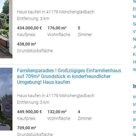
W
E
Haus kaufen in 41179 Mönchengladbach
M
Entfernung: 3 km
S
434.000,00 €
176,00 m²
5
V
Kaufpreis
Wohnfläche
Zimmer
N
438,00 m²
J
Grundstücksfläche
K
H
W
Familienparadies ! Großzügiges Einfamilienhaus
auf 709m² Grundstück in kinderfreundlicher
Umgebung! Haus kaufen
I
Haus kaufen in 41179 Mönchengladbach
I
Entfernung: 3 km
I
449.900,00 €
132,00 m²
4
I
Kaufpreis
Wohnfläche
Zimmer
I
I
709,00 m²
Grundstücksfläche
S