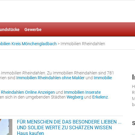
undstücke
Gewerbe
bilien Kreis Mönchengladbach
>
Immobilien Rheindahlen
n
r
Immobilien Rheindahlen
. Zu Immobilien Rheindahlen sind 781
rien sind
Immobilien Rheindahlen ohne Makler
und
Immobilie
H
 Rheindahlen Online Anzeigen
und
Immobilien Inserate
R
nden sich in den umgebenden Städten
Wegberg
und
Erkelenz
.
M
b
FÜR MENSCHEN DIE DAS BESONDERE LIEBEN ...
S
UND SOLIDE WERTE ZU SCHÄTZEN WISSEN
Haus kaufen