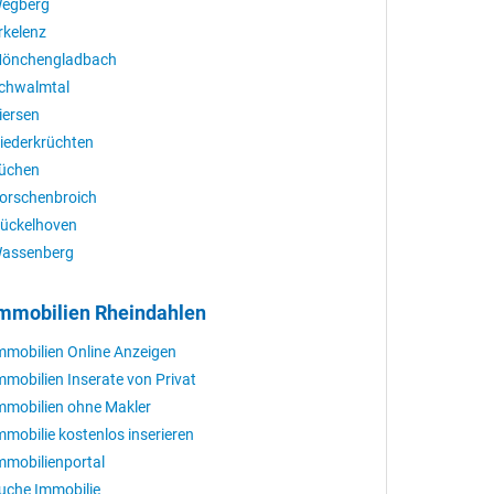
egberg
rkelenz
önchengladbach
chwalmtal
iersen
iederkrüchten
üchen
orschenbroich
ückelhoven
assenberg
mmobilien Rheindahlen
mmobilien Online Anzeigen
mmobilien Inserate von Privat
mmobilien ohne Makler
mmobilie kostenlos inserieren
mmobilienportal
uche Immobilie