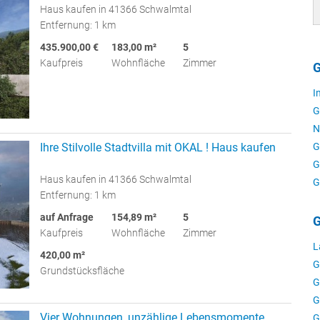
Haus kaufen in 41366 Schwalmtal
Entfernung: 1 km
435.900,00 €
183,00 m²
5
Kaufpreis
Wohnfläche
Zimmer
G
I
G
N
G
Ihre Stilvolle Stadtvilla mit OKAL ! Haus kaufen
G
Haus kaufen in 41366 Schwalmtal
G
Entfernung: 1 km
auf Anfrage
154,89 m²
5
G
Kaufpreis
Wohnfläche
Zimmer
L
420,00 m²
G
Grundstücksfläche
G
G
Vier Wohnungen, unzählige Lebensmomente
G