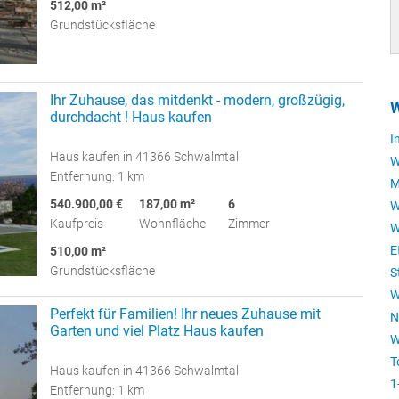
512,00 m²
Grundstücksfläche
Ihr Zuhause, das mitdenkt - modern, großzügig,
W
durchdacht ! Haus kaufen
I
Haus kaufen in 41366 Schwalmtal
W
Entfernung: 1 km
M
540.900,00 €
187,00 m²
6
W
Kaufpreis
Wohnfläche
Zimmer
W
E
510,00 m²
Grundstücksfläche
S
W
Perfekt für Familien! Ihr neues Zuhause mit
N
Garten und viel Platz Haus kaufen
W
T
Haus kaufen in 41366 Schwalmtal
1
Entfernung: 1 km