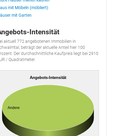
eure Häuser mieten kaufen
aus mit Möbeln (möbliert)
äuser mit Garten
Angebots-Intensität
ei aktuell 772 angebotenen Immobilien in
chwalmtal, beträgt der aktuelle Anteil hier 100
rozent. Der durchschnittliche Kaufpreis liegt bei 2910
UR / Quadratmeter.
Angebots-Intensität
Andere