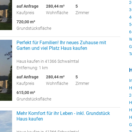
2
auf Anfrage
280,44 m²
5
3
Kaufpreis
Wohnfläche
Zimmer
4
720,00 m²
5
Grundstücksfläche
6
W
Perfekt für Familien! Ihr neues Zuhause mit
G
Garten und viel Platz Haus kaufen
T
Haus kaufen in 41366 Schwalmtal
Entfernung: 1 km
H
auf Anfrage
280,44 m²
5
I
Kaufpreis
Wohnfläche
Zimmer
H
615,00 m²
2
Grundstücksfläche
H
H
Mehr Komfort für ihr Leben - inkl. Grundstück
H
Haus kaufen
G