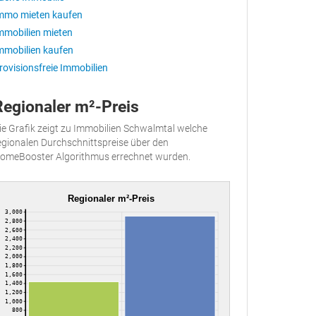
mmo mieten kaufen
mmobilien mieten
mmobilien kaufen
rovisionsfreie Immobilien
Regionaler m²-Preis
ie Grafik zeigt zu Immobilien Schwalmtal welche
egionalen Durchschnittspreise über den
omeBooster Algorithmus errechnet wurden.
Regionaler m²-Preis
3,000
2,800
2,600
2,400
2,200
2,000
1,800
1,600
1,400
1,200
1,000
800