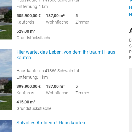
T
Haus kaufen in 41366 Schwalmtal
Entfernung: 1 km
H
H
505.900,00 €
187,00 m²
5
Kaufpreis
Wohnfläche
Zimmer
529,00 m²
Grundstücksfläche
B
S
Hier wartet das Leben, von dem ihr träumt Haus
P
kaufen
E
Haus kaufen in 41366 Schwalmtal
Entfernung: 1 km
399.900,00 €
187,00 m²
5
Kaufpreis
Wohnfläche
Zimmer
415,00 m²
Grundstücksfläche
Stilvolles Ambiente! Haus kaufen