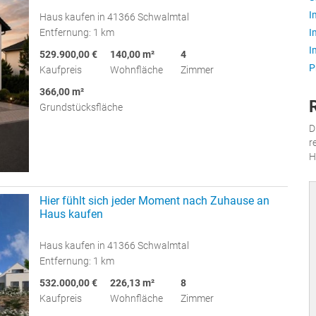
I
Haus kaufen in 41366 Schwalmtal
I
Entfernung: 1 km
I
529.900,00 €
140,00 m²
4
P
Kaufpreis
Wohnfläche
Zimmer
366,00 m²
Grundstücksfläche
D
r
H
Hier fühlt sich jeder Moment nach Zuhause an
Haus kaufen
Haus kaufen in 41366 Schwalmtal
Entfernung: 1 km
532.000,00 €
226,13 m²
8
Kaufpreis
Wohnfläche
Zimmer