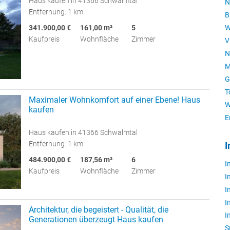
Haus kaufen in 41366 Schwalmtal
N
Entfernung: 1 km
B
341.900,00 €
161,00 m²
5
W
Kaufpreis
Wohnfläche
Zimmer
V
N
M
G
T
Maximaler Wohnkomfort auf einer Ebene! Haus
W
kaufen
E
Haus kaufen in 41366 Schwalmtal
Entfernung: 1 km
I
484.900,00 €
187,56 m²
6
I
Kaufpreis
Wohnfläche
Zimmer
I
I
I
Architektur, die begeistert - Qualität, die
I
Generationen überzeugt Haus kaufen
S