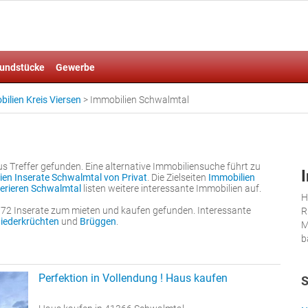
undstücke
Gewerbe
ilien Kreis Viersen
>
Immobilien Schwalmtal
 Treffer gefunden. Eine alternative Immobiliensuche führt zu
ien Inserate Schwalmtal von Privat
. Die Zielseiten
Immobilien
serieren Schwalmtal
listen weitere interessante Immobilien auf.
H
72 Inserate zum mieten und kaufen gefunden. Interessante
R
iederkrüchten
und
Brüggen
.
M
b
Perfektion in Vollendung ! Haus kaufen
S