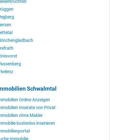
iederkrüchten
rüggen
egberg
iersen
ettetal
önchengladbach
refrath
önisvorst
assenberg
rkelenz
mmobilien Schwalmtal
mmobilien Online Anzeigen
mmobilien Inserate von Privat
mmobilien ohne Makler
mmobilie kostenlos inserieren
mmobilienportal
uche Immobilie