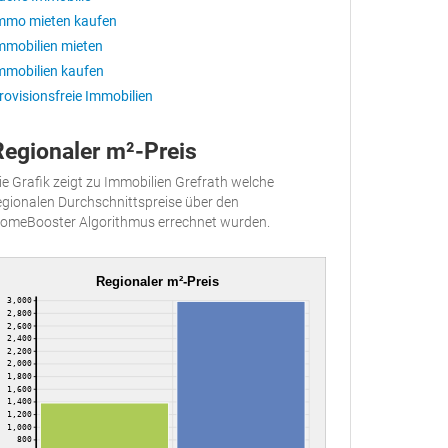
mmo mieten kaufen
mmobilien mieten
mmobilien kaufen
rovisionsfreie Immobilien
Regionaler m²-Preis
ie Grafik zeigt zu Immobilien Grefrath welche
egionalen Durchschnittspreise über den
omeBooster Algorithmus errechnet wurden.
Regionaler m²-Preis
3,000
2,800
2,600
2,400
2,200
2,000
1,800
1,600
1,400
1,200
1,000
800