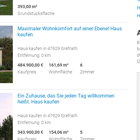
T
393,00 m²
H
Grundstücksfläche
H
Maximaler Wohnkomfort auf einer Ebene! Haus
kaufen
B
Haus kaufen in 47929 Grefrath
b
d
Entfernung: 0 km
Q
484.900,00 €
161,69 m²
6
Kaufpreis
Wohnfläche
Zimmer
Ein Zuhause, das Sie jeden Tag willkommen
heißt. Haus kaufen
Haus kaufen in 47929 Grefrath
Entfernung: 0 km
343.900,00 €
154,06 m²
5
Kaufpreis
Wohnfläche
Zimmer