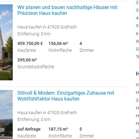
2
Wir planen und bauen nachhaltige Häuser mit
3
Präzision Haus kaufen
4
5
Haus kaufen in 47929 Grefrath
6
Entfernung: 0 km
W
459.750,00 €
156,06 m²
4
G
Kaufpreis
Wohnfläche
Zimmer
T
295,00 m²
Grundstücksfläche
H
I
H
Stilvoll & Modern: Einzigartiges Zuhause mit
Wohlfühlfaktor Haus kaufen
2
H
Haus kaufen in 47929 Grefrath
H
Entfernung: 0 km
H
auf Anfrage
187,15 m²
5
G
Kaufpreis
Wohnfläche
Zimmer