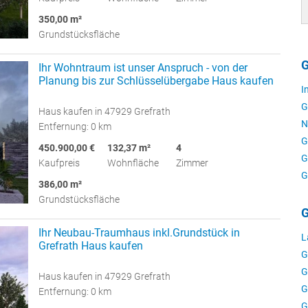
350,00 m²
Grundstücksfläche
G
Ihr Wohntraum ist unser Anspruch - von der
Planung bis zur Schlüsselübergabe Haus kaufen
I
G
Haus kaufen in 47929 Grefrath
N
Entfernung: 0 km
G
450.900,00 €
132,37 m²
4
G
Kaufpreis
Wohnfläche
Zimmer
G
386,00 m²
Grundstücksfläche
G
Ihr Neubau-Traumhaus inkl.Grundstück in
L
Grefrath Haus kaufen
G
G
Haus kaufen in 47929 Grefrath
G
Entfernung: 0 km
G