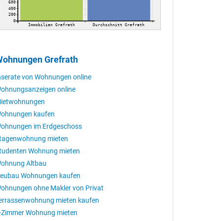
600
400
200
0
Immobilien Grefrath
Durchschnitt Grefrath
ohnungen Grefrath
nserate von Wohnungen online
ohnungsanzeigen online
ietwohnungen
ohnungen kaufen
ohnungen im Erdgeschoss
tagenwohnung mieten
tudenten Wohnung mieten
ohnung Altbau
eubau Wohnungen kaufen
ohnungen ohne Makler von Privat
errassenwohnung mieten kaufen
-Zimmer Wohnung mieten