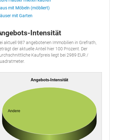
eure Häuser mieten kaufen
aus mit Möbeln (möbliert)
äuser mit Garten
Angebots-Intensität
ei aktuell 987 angebotenen Immobilien in Grefrath,
eträgt der aktuelle Anteil hier 100 Prozent. Der
urchschnittliche Kaufpreis liegt bei 2989 EUR /
uadratmeter.
Angebots-Intensität
Andere