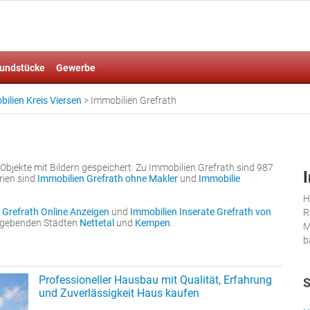
undstücke
Gewerbe
ilien Kreis Viersen
>
Immobilien Grefrath
Objekte mit Bildern gespeichert. Zu Immobilien Grefrath sind 987
rien sind
Immobilien Grefrath ohne Makler
und
Immobilie
H
 Grefrath Online Anzeigen
und
Immobilien Inserate Grefrath von
R
umgebenden Städten
Nettetal
und
Kempen
.
M
b
Professioneller Hausbau mit Qualität, Erfahrung
S
und Zuverlässigkeit Haus kaufen