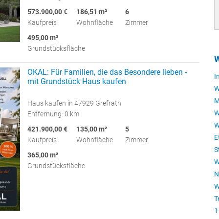
573.900,00 €
186,51 m²
6
Kaufpreis
Wohnfläche
Zimmer
495,00 m²
Grundstücksfläche
W
OKAL: Für Familien, die das Besondere lieben -
I
mit Grundstück Haus kaufen
W
M
Haus kaufen in 47929 Grefrath
W
Entfernung: 0 km
W
421.900,00 €
135,00 m²
5
E
Kaufpreis
Wohnfläche
Zimmer
S
365,00 m²
W
Grundstücksfläche
N
W
T
1