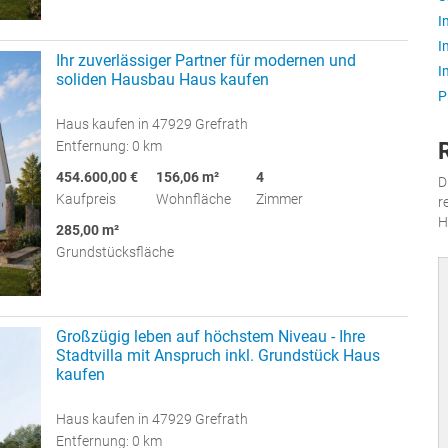
I
I
Ihr zuverlässiger Partner für modernen und
I
soliden Hausbau Haus kaufen
P
Haus kaufen in 47929 Grefrath
Entfernung: 0 km
454.600,00 €
156,06 m²
4
D
Kaufpreis
Wohnfläche
Zimmer
r
H
285,00 m²
Grundstücksfläche
Großzügig leben auf höchstem Niveau - Ihre
Stadtvilla mit Anspruch inkl. Grundstück Haus
kaufen
Haus kaufen in 47929 Grefrath
Entfernung: 0 km