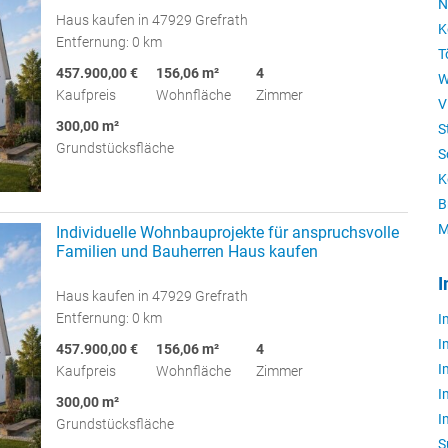
N
Haus kaufen in 47929 Grefrath
K
Entfernung: 0 km
T
457.900,00 €
156,06 m²
4
W
Kaufpreis
Wohnfläche
Zimmer
V
300,00 m²
S
Grundstücksfläche
S
K
B
M
Individuelle Wohnbauprojekte für anspruchsvolle
Familien und Bauherren Haus kaufen
I
Haus kaufen in 47929 Grefrath
Entfernung: 0 km
I
I
457.900,00 €
156,06 m²
4
I
Kaufpreis
Wohnfläche
Zimmer
I
300,00 m²
I
Grundstücksfläche
S