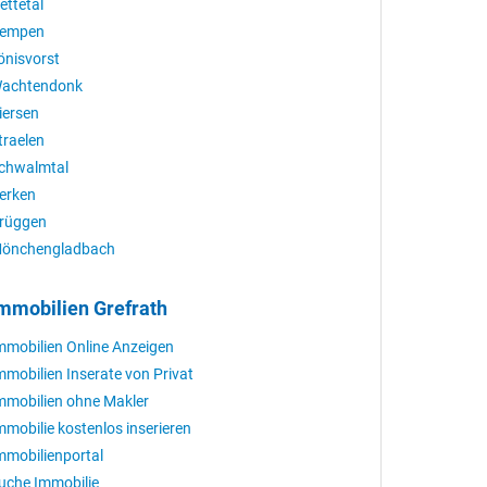
ettetal
empen
önisvorst
achtendonk
iersen
traelen
chwalmtal
erken
rüggen
önchengladbach
mmobilien Grefrath
mmobilien Online Anzeigen
mmobilien Inserate von Privat
mmobilien ohne Makler
mmobilie kostenlos inserieren
mmobilienportal
uche Immobilie