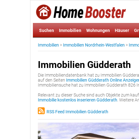
Suchen
Immobilien
Wohnungen
Häuser
Gr
Immobilien
>
Immobilien Nordrhein-Westfalen
>
Immo
Immobilien Güdderath
Die Immobiliendatenbank hat zu Immobilien Güdderath
auf den Seiten
Immobilien Güdderath Online Anzeige
Immobiliensuche hat zu Immobilien Güdderath 826 I
Relevant zu dieser Suche sind auch Objekte zum kau
Immobilie kostenlos inserieren Güdderath
. Weitere A
RSS Feed Immobilien Güdderath