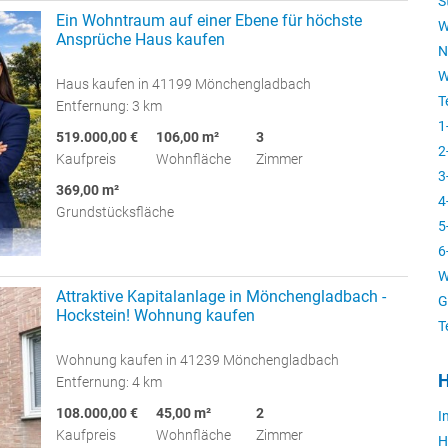
S
Ein Wohntraum auf einer Ebene für höchste
W
Ansprüche Haus kaufen
N
W
Haus kaufen in 41199 Mönchengladbach
T
Entfernung: 3 km
1
519.000,00 €
106,00 m²
3
2
Kaufpreis
Wohnfläche
Zimmer
3
369,00 m²
4
Grundstücksfläche
5
6
W
Attraktive Kapitalanlage in Mönchengladbach -
G
Hockstein! Wohnung kaufen
T
Wohnung kaufen in 41239 Mönchengladbach
H
Entfernung: 4 km
108.000,00 €
45,00 m²
2
I
Kaufpreis
Wohnfläche
Zimmer
H