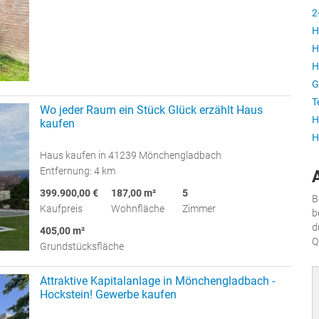
2
H
H
H
G
T
Wo jeder Raum ein Stück Glück erzählt Haus
H
kaufen
H
Haus kaufen in 41239 Mönchengladbach
Entfernung: 4 km
399.900,00 €
187,00 m²
5
B
Kaufpreis
Wohnfläche
Zimmer
b
d
405,00 m²
Q
Grundstücksfläche
Attraktive Kapitalanlage in Mönchengladbach -
Hockstein! Gewerbe kaufen