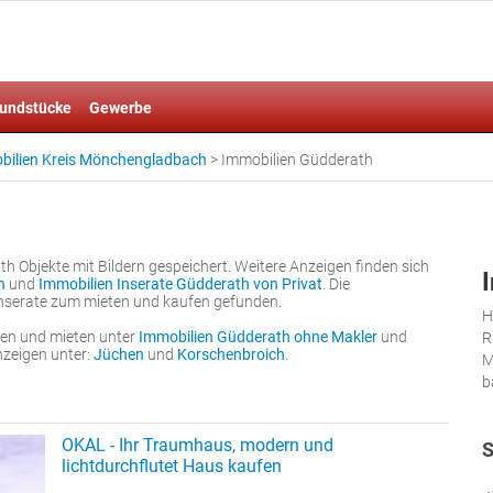
undstücke
Gewerbe
bilien Kreis Mönchengladbach
>
Immobilien Güdderath
 Objekte mit Bildern gespeichert. Weitere Anzeigen finden sich
n
und
Immobilien Inserate Güdderath von Privat
. Die
nserate zum mieten und kaufen gefunden.
H
fen und mieten unter
Immobilien Güdderath ohne Makler
und
R
nzeigen unter:
Jüchen
und
Korschenbroich
.
M
b
OKAL - Ihr Traumhaus, modern und
S
lichtdurchflutet Haus kaufen