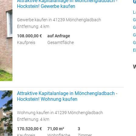
Attraktive Kapitalanlage in Mönchengladbach -
G
Hockstein! Gewerbe kaufen
L
Gewerbe kaufen in 41239 Mönchengladbach
G
Entfernung: 4 km
G
G
108.000,00 €
auf Anfrage
Kaufpreis
Gesamtfläche
G
E
W
Attraktive Kapitalanlage in Mönchengladbach -
Hockstein! Wohnung kaufen
Wohnung kaufen in 41239 Mönchengladbach
Entfernung: 4 km
170.520,00 €
71,00 m²
3
Kaufpreis
Wohnfläche
Zimmer