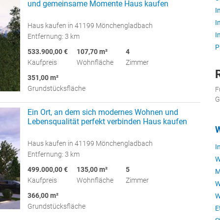
und gemeinsame Momente Haus kaufen
I
I
Haus kaufen in 41199 Mönchengladbach
I
Entfernung: 3 km
P
533.900,00 €
107,70 m²
4
Kaufpreis
Wohnfläche
Zimmer
351,00 m²
Grundstücksfläche
F
G
Ein Ort, an dem sich modernes Wohnen und
Lebensqualität perfekt verbinden Haus kaufen
W
Haus kaufen in 41199 Mönchengladbach
I
Entfernung: 3 km
W
499.000,00 €
135,00 m²
5
M
Kaufpreis
Wohnfläche
Zimmer
W
366,00 m²
W
Grundstücksfläche
E