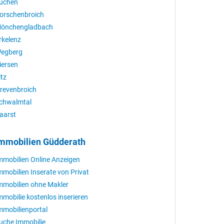
üchen
orschenbroich
önchengladbach
rkelenz
egberg
iersen
itz
revenbroich
chwalmtal
aarst
mmobilien Güdderath
mmobilien Online Anzeigen
mmobilien Inserate von Privat
mmobilien ohne Makler
mmobilie kostenlos inserieren
mmobilienportal
uche Immobilie