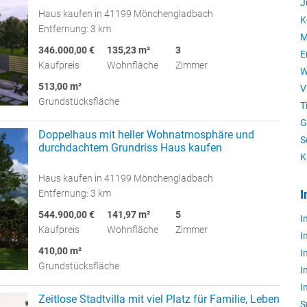
J
Haus kaufen in 41199 Mönchengladbach
K
Entfernung: 3 km
M
346.000,00 €
135,23 m²
3
E
Kaufpreis
Wohnfläche
Zimmer
W
513,00 m²
V
Grundstücksfläche
T
G
Doppelhaus mit heller Wohnatmosphäre und
S
durchdachtem Grundriss Haus kaufen
K
Haus kaufen in 41199 Mönchengladbach
Entfernung: 3 km
I
544.900,00 €
141,97 m²
5
I
Kaufpreis
Wohnfläche
Zimmer
I
410,00 m²
I
Grundstücksfläche
I
I
Zeitlose Stadtvilla mit viel Platz für Familie, Leben
S