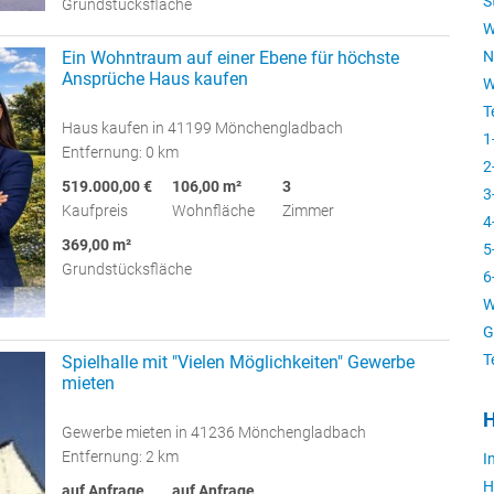
S
Grundstücksfläche
W
Ein Wohntraum auf einer Ebene für höchste
N
Ansprüche Haus kaufen
W
T
Haus kaufen in 41199 Mönchengladbach
1
Entfernung: 0 km
2
519.000,00 €
106,00 m²
3
3
Kaufpreis
Wohnfläche
Zimmer
4
369,00 m²
5
Grundstücksfläche
6
W
G
T
Spielhalle mit "Vielen Möglichkeiten" Gewerbe
mieten
H
Gewerbe mieten in 41236 Mönchengladbach
Entfernung: 2 km
I
H
auf Anfrage
auf Anfrage