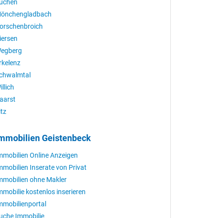
üchen
önchengladbach
orschenbroich
iersen
egberg
rkelenz
chwalmtal
illich
aarst
itz
mmobilien Geistenbeck
mmobilien Online Anzeigen
mmobilien Inserate von Privat
mmobilien ohne Makler
mmobilie kostenlos inserieren
mmobilienportal
uche Immobilie