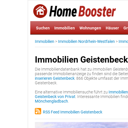
Suchen
Immobilien
Wohnungen
Häuser
Gr
Immobilien
>
Immobilien Nordrhein-Westfalen
>
Immo
Immobilien Geistenbeck
Die Immobiliendatenbank hat zu
Immobilien Geisten
passende Immobilienanzeige zu finden sind die Seit
inserieren Geistenbeck
. 866 Objekte umfasst der Im
Geistenbeck.
Eine alternative Immobiliensuche führt zu
Immobilien
Geistenbeck von Privat
. Interessante Immobilien fi
Mönchengladbach
.
RSS Feed Immobilien Geistenbeck