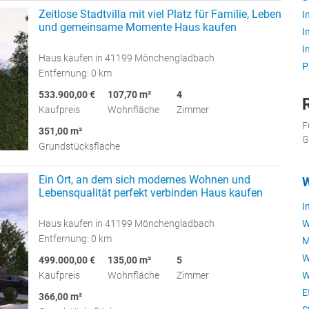
Zeitlose Stadtvilla mit viel Platz für Familie, Leben
I
und gemeinsame Momente Haus kaufen
I
I
Haus kaufen in 41199 Mönchengladbach
P
Entfernung: 0 km
533.900,00 €
107,70 m²
4
Kaufpreis
Wohnfläche
Zimmer
F
351,00 m²
G
Grundstücksfläche
Ein Ort, an dem sich modernes Wohnen und
W
Lebensqualität perfekt verbinden Haus kaufen
I
Haus kaufen in 41199 Mönchengladbach
W
Entfernung: 0 km
M
W
499.000,00 €
135,00 m²
5
Kaufpreis
Wohnfläche
Zimmer
W
E
366,00 m²