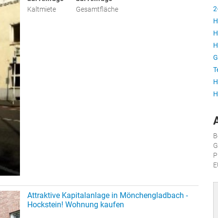
2
Kaltmiete
Gesamtfläche
H
H
H
G
T
H
H
B
G
P
E
Attraktive Kapitalanlage in Mönchengladbach -
Hockstein! Wohnung kaufen