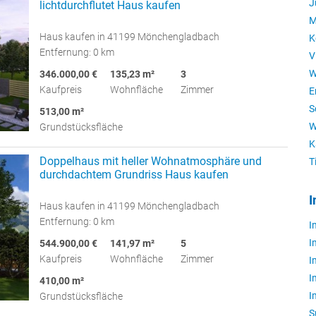
J
lichtdurchflutet Haus kaufen
M
Haus kaufen in 41199 Mönchengladbach
K
Entfernung: 0 km
V
W
346.000,00 €
135,23 m²
3
Kaufpreis
Wohnfläche
Zimmer
E
S
513,00 m²
W
Grundstücksfläche
K
Doppelhaus mit heller Wohnatmosphäre und
T
durchdachtem Grundriss Haus kaufen
I
Haus kaufen in 41199 Mönchengladbach
Entfernung: 0 km
I
I
544.900,00 €
141,97 m²
5
Kaufpreis
Wohnfläche
Zimmer
I
I
410,00 m²
I
Grundstücksfläche
S