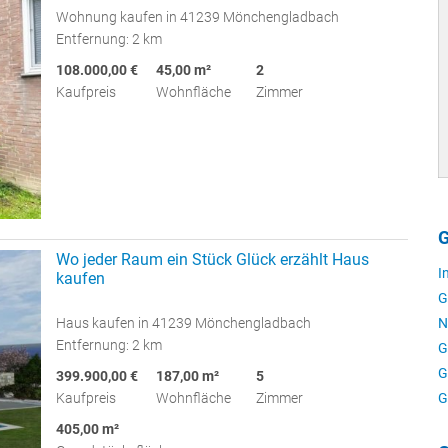
Wohnung kaufen in 41239 Mönchengladbach
Entfernung: 2 km
108.000,00 €
45,00 m²
2
Kaufpreis
Wohnfläche
Zimmer
G
Wo jeder Raum ein Stück Glück erzählt Haus
I
kaufen
G
N
Haus kaufen in 41239 Mönchengladbach
Entfernung: 2 km
G
G
399.900,00 €
187,00 m²
5
G
Kaufpreis
Wohnfläche
Zimmer
405,00 m²