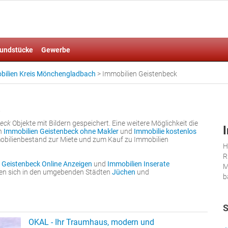
undstücke
Gewerbe
bilien Kreis Mönchengladbach
>
Immobilien Geistenbeck
beck
Objekte mit Bildern gespeichert. Eine weitere Möglichkeit die
en
Immobilien Geistenbeck ohne Makler
und
Immobilie kostenlos
mobilienbestand zur Miete und zum Kauf zu Immobilien
H
R
 Geistenbeck Online Anzeigen
und
Immobilien Inserate
M
nden sich in den umgebenden Städten
Jüchen
und
b
S
OKAL - Ihr Traumhaus, modern und