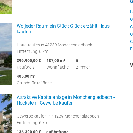
G
L
G
Wo jeder Raum ein Stück Glück erzählt Haus
G
kaufen
G
G
Haus kaufen in 41239 Mönchengladbach
E
Entfernung: 6 km
399.900,00 €
187,00 m²
5
W
Kaufpreis
Wohnfläche
Zimmer
405,00 m²
Grundstücksfläche
Attraktive Kapitalanlage in Mönchengladbach -
Hockstein! Gewerbe kaufen
Gewerbe kaufen in 41239 Mönchengladbach
Entfernung: 6 km
136.320,00 €
auf Anfrage