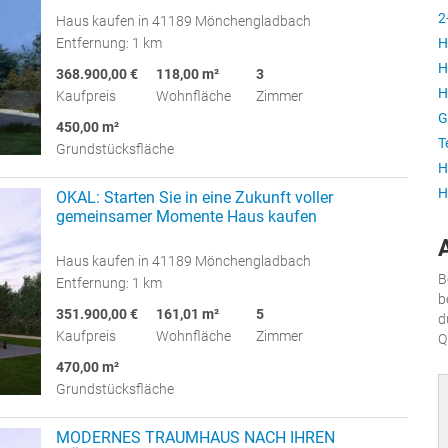
2
Haus kaufen in 41189 Mönchengladbach
Entfernung: 1 km
H
H
368.900,00 €
118,00 m²
3
H
Kaufpreis
Wohnfläche
Zimmer
G
450,00 m²
T
Grundstücksfläche
H
H
OKAL: Starten Sie in eine Zukunft voller
gemeinsamer Momente Haus kaufen
Haus kaufen in 41189 Mönchengladbach
B
Entfernung: 1 km
b
351.900,00 €
161,01 m²
5
d
Kaufpreis
Wohnfläche
Zimmer
Q
470,00 m²
Grundstücksfläche
MODERNES TRAUMHAUS NACH IHREN