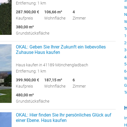
S
Entfernung: 1 km
W
287.900,00 €
106,66 m²
4
N
Kaufpreis
Wohnfläche
Zimmer
W
380,00 m²
T
Grundstücksfläche
1
2
OKAL: Geben Sie Ihrer Zukunft ein liebevolles
3
Zuhause Haus kaufen
4
5
Haus kaufen in 41189 Mönchengladbach
Entfernung: 1 km
6
W
399.900,00 €
187,15 m²
6
G
Kaufpreis
Wohnfläche
Zimmer
T
480,00 m²
Grundstücksfläche
H
OKAL: Hier finden Sie Ihr persönliches Glück auf
I
einer Ebene. Haus kaufen
H