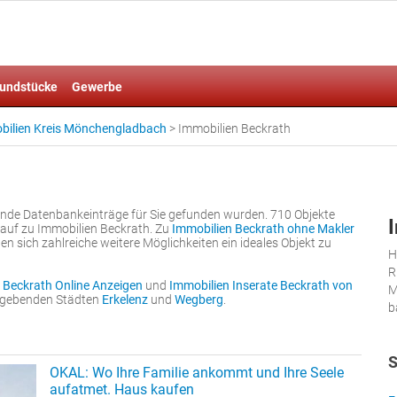
undstücke
Gewerbe
bilien Kreis Mönchengladbach
>
Immobilien Beckrath
gende Datenbankeinträge für Sie gefunden wurden. 710 Objekte
auf zu Immobilien Beckrath. Zu
Immobilien Beckrath ohne Makler
en sich zahlreiche weitere Möglichkeiten ein ideales Objekt zu
H
R
 Beckrath Online Anzeigen
und
Immobilien Inserate Beckrath von
M
umgebenden Städten
Erkelenz
und
Wegberg
.
b
S
OKAL: Wo Ihre Familie ankommt und Ihre Seele
aufatmet. Haus kaufen