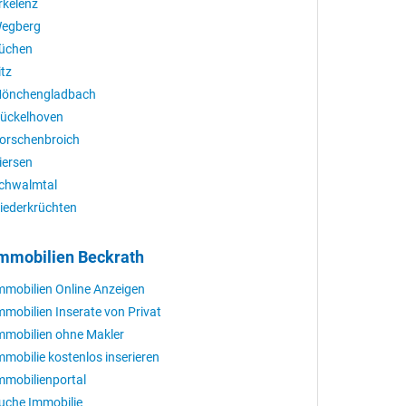
rkelenz
egberg
üchen
itz
önchengladbach
ückelhoven
orschenbroich
iersen
chwalmtal
iederkrüchten
mmobilien Beckrath
mmobilien Online Anzeigen
mmobilien Inserate von Privat
mmobilien ohne Makler
mmobilie kostenlos inserieren
mmobilienportal
uche Immobilie