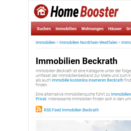
Suchen
Immobilien
Wohnungen
Häuser
Gr
Immobilien
>
Immobilien Nordrhein-Westfalen
>
Immo
Immobilien Beckrath
Immobilien Beckrath
ist eine Kategorie unter der fol
umfasst der Immobilienbestand zur Miete und zum K
als auch
Immobilie kostenlos inserieren Beckrath
find
finden.
Eine alternative Immobiliensuche führt zu
Immobilien
Privat
. Interessante Immobilien finden sich in den 
RSS Feed Immobilien Beckrath