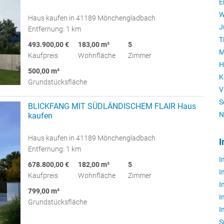
E
W
Haus kaufen in 41189 Mönchengladbach
J
Entfernung: 1 km
T
493.900,00 €
183,00 m²
5
M
Kaufpreis
Wohnfläche
Zimmer
H
500,00 m²
K
Grundstücksfläche
V
S
BLICKFANG MIT SÜDLÄNDISCHEM FLAIR Haus
N
kaufen
Haus kaufen in 41189 Mönchengladbach
I
Entfernung: 1 km
I
678.800,00 €
182,00 m²
5
I
Kaufpreis
Wohnfläche
Zimmer
I
799,00 m²
I
Grundstücksfläche
I
S