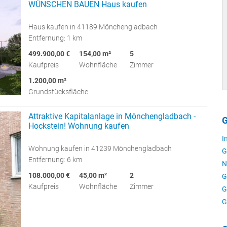
WÜNSCHEN BAUEN Haus kaufen
Haus kaufen in 41189 Mönchengladbach
Entfernung: 1 km
499.900,00 €
154,00 m²
5
Kaufpreis
Wohnfläche
Zimmer
1.200,00 m²
Grundstücksfläche
Attraktive Kapitalanlage in Mönchengladbach -
G
Hockstein! Wohnung kaufen
I
Wohnung kaufen in 41239 Mönchengladbach
G
Entfernung: 6 km
N
108.000,00 €
45,00 m²
2
G
Kaufpreis
Wohnfläche
Zimmer
G
G