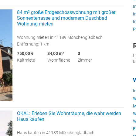
I
84 m² große Erdgeschosswohnung mit großer
I
Sonnenterrasse und modernem Duschbad
I
Wohnung mieten
P
Wohnung mieten in 41189 Mönchengladbach
Entfernung: 1 km
750,00 €
84,00 m²
3
F
Kaltmiete
Wohnfläche
Zimmer
B
W
I
W
M
OKAL: Erleben Sie Wohnträume, die wahr werden
W
Haus kaufen
W
E
Haus kaufen in 41189 Mönchengladbach