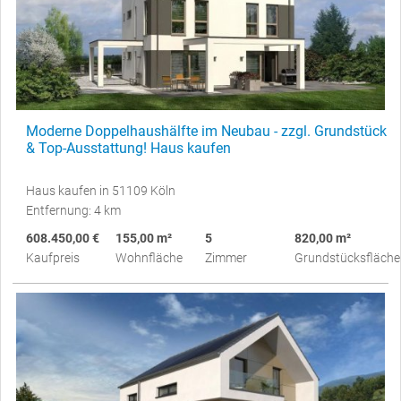
Moderne Doppelhaushälfte im Neubau - zzgl. Grundstück
& Top-Ausstattung! Haus kaufen
Haus kaufen in 51109 Köln
Entfernung: 4 km
608.450,00 €
155,00 m²
5
820,00 m²
Kaufpreis
Wohnfläche
Zimmer
Grundstücksfläche