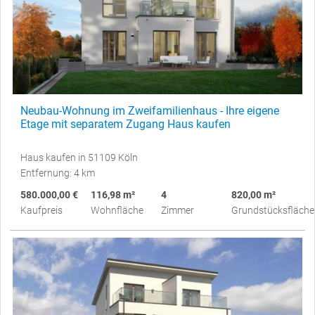
Neubau-Wohnung im Zweifamilienhaus - Ihre eigene
Etage mit separatem Zugang Haus kaufen
Haus kaufen in 51109 Köln
Entfernung: 4 km
580.000,00 €
116,98 m²
4
820,00 m²
Kaufpreis
Wohnfläche
Zimmer
Grundstücksfläche