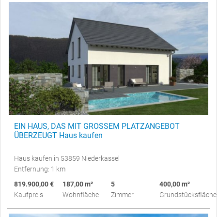
EIN HAUS, DAS MIT GROSSEM PLATZANGEBOT
ÜBERZEUGT Haus kaufen
Haus kaufen in 53859 Niederkassel
Entfernung: 1 km
819.900,00 €
187,00 m²
5
400,00 m²
Kaufpreis
Wohnfläche
Zimmer
Grundstücksfläche