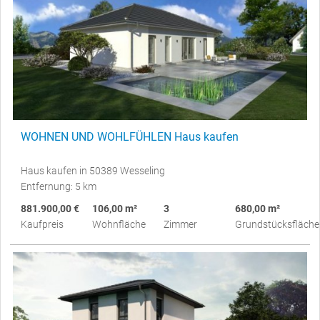
WOHNEN UND WOHLFÜHLEN Haus kaufen
Haus kaufen in 50389 Wesseling
Entfernung: 5 km
881.900,00 €
106,00 m²
3
680,00 m²
Kaufpreis
Wohnfläche
Zimmer
Grundstücksfläche