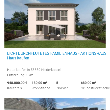
LICHTDURCHFLUTETES FAMILIENHAUS - AKTIONSHAUS
Haus kaufen
Haus kaufen in 53859 Niederkassel
Entfernung: 1 km
948.000,00 €
180,00 m²
5
680,00 m²
Kaufpreis
Wohnfläche
Zimmer
Grundstücksfläche