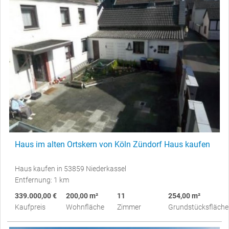
Haus im alten Ortskern von Köln Zündorf Haus kaufen
Haus kaufen in 53859 Niederkassel
Entfernung: 1 km
339.000,00 €
200,00 m²
11
254,00 m²
Kaufpreis
Wohnfläche
Zimmer
Grundstücksfläche