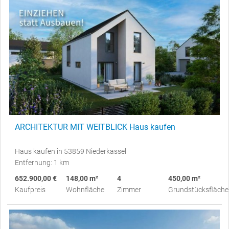
ARCHITEKTUR MIT WEITBLICK Haus kaufen
Haus kaufen in 53859 Niederkassel
Entfernung: 1 km
652.900,00 €
148,00 m²
4
450,00 m²
Kaufpreis
Wohnfläche
Zimmer
Grundstücksfläche