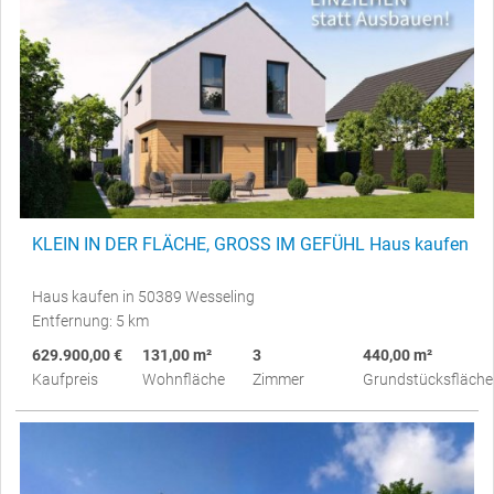
KLEIN IN DER FLÄCHE, GROSS IM GEFÜHL Haus kaufen
Haus kaufen in 50389 Wesseling
Entfernung: 5 km
629.900,00 €
131,00 m²
3
440,00 m²
Kaufpreis
Wohnfläche
Zimmer
Grundstücksfläche