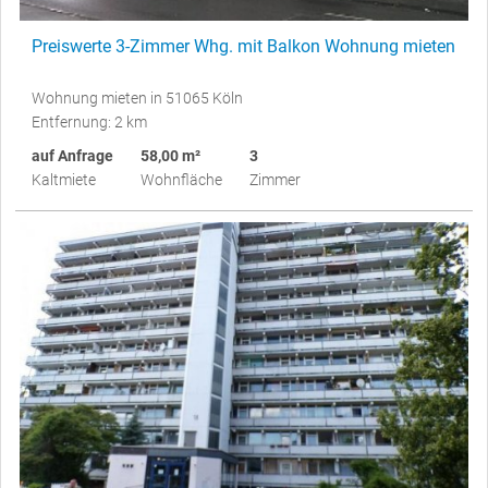
Preiswerte 3-Zimmer Whg. mit Balkon Wohnung mieten
Wohnung mieten in 51065 Köln
Entfernung: 2 km
auf Anfrage
58,00 m²
3
Kaltmiete
Wohnfläche
Zimmer