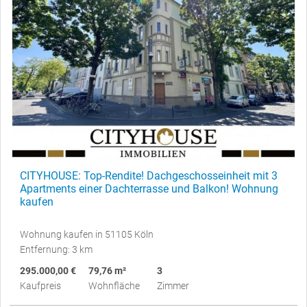
CITYHOUSE: Top-Rendite! Dachgeschosseinheit mit 3
Apartments einer Dachterrasse und Balkon! Wohnung
kaufen
Wohnung kaufen in 51105 Köln
Entfernung: 3 km
295.000,00 €
79,76 m²
3
Kaufpreis
Wohnfläche
Zimmer