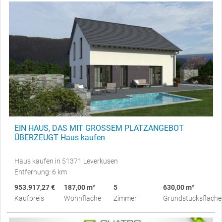
EIN HAUS, DAS MIT GROSSEM PLATZANGEBOT
ÜBERZEUGT Haus kaufen
Haus kaufen in 51371 Leverkusen
Entfernung: 6 km
953.917,27 €
187,00 m²
5
630,00 m²
Kaufpreis
Wohnfläche
Zimmer
Grundstücksfläche