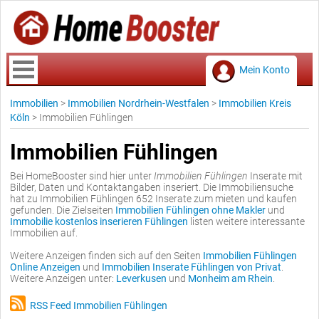
Mein Konto
Immobilien
>
Immobilien Nordrhein-Westfalen
>
Immobilien Kreis
Köln
>
Immobilien Fühlingen
Immobilien Fühlingen
Bei HomeBooster sind hier unter
Immobilien Fühlingen
Inserate mit
Bilder, Daten und Kontaktangaben inseriert. Die Immobiliensuche
hat zu Immobilien Fühlingen 652 Inserate zum mieten und kaufen
gefunden. Die Zielseiten
Immobilien Fühlingen ohne Makler
und
Immobilie kostenlos inserieren Fühlingen
listen weitere interessante
Immobilien auf.
Weitere Anzeigen finden sich auf den Seiten
Immobilien Fühlingen
Online Anzeigen
und
Immobilien Inserate Fühlingen von Privat
.
Weitere Anzeigen unter:
Leverkusen
und
Monheim am Rhein
.
RSS Feed Immobilien Fühlingen