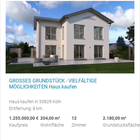
GROSSES GRUNDSTÜCK - VIELFÄLTIGE
MÖGLICHKEITEN Haus kaufen
Haus kaufen in 50829 Köln
Entfernung: 8 km
1.255.000,00 €
204,00 m²
12
2.180,00 m²
Kaufpreis
Wohnfläche
Zimmer
Grundstücksfläche