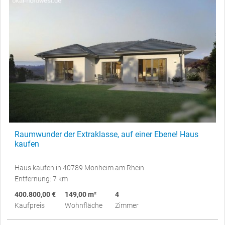
Raumwunder der Extraklasse, auf einer Ebene! Haus
kaufen
Haus kaufen in 40789 Monheim am Rhein
Entfernung: 7 km
400.800,00 €
149,00 m²
4
Kaufpreis
Wohnfläche
Zimmer