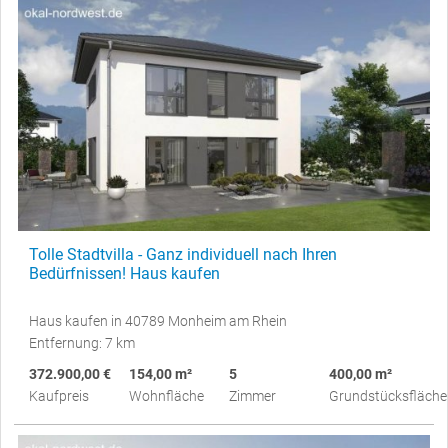
Tolle Stadtvilla - Ganz individuell nach Ihren
Bedürfnissen! Haus kaufen
Haus kaufen in 40789 Monheim am Rhein
Entfernung: 7 km
372.900,00 €
154,00 m²
5
400,00 m²
Kaufpreis
Wohnfläche
Zimmer
Grundstücksfläche