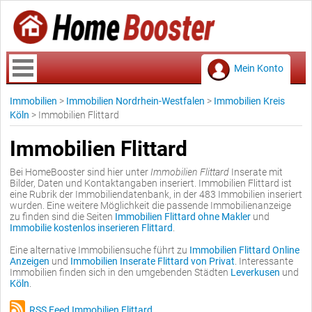
Mein Konto
Immobilien
>
Immobilien Nordrhein-Westfalen
>
Immobilien Kreis
Köln
>
Immobilien Flittard
Immobilien Flittard
Bei HomeBooster sind hier unter
Immobilien Flittard
Inserate mit
Bilder, Daten und Kontaktangaben inseriert. Immobilien Flittard ist
eine Rubrik der Immobiliendatenbank, in der 483 Immobilien inseriert
wurden. Eine weitere Möglichkeit die passende Immobilienanzeige
zu finden sind die Seiten
Immobilien Flittard ohne Makler
und
Immobilie kostenlos inserieren Flittard
.
Eine alternative Immobiliensuche führt zu
Immobilien Flittard Online
Anzeigen
und
Immobilien Inserate Flittard von Privat
. Interessante
Immobilien finden sich in den umgebenden Städten
Leverkusen
und
Köln
.
RSS Feed Immobilien Flittard