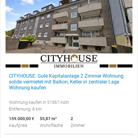
CITYHOUSE: Gute Kapitalanlage 2 Zimmer Wohnung
solide vermietet mit Balkon, Keller in zentraler Lage
Wohnung kaufen
Wohnung kaufen in 51067 Köln
Entfernung: 6 km
159.000,00 €
55,87 m²
2
Kaufpreis
Wohnfläche
Zimmer