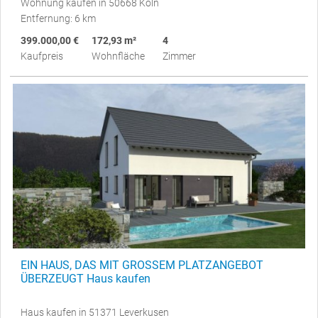
Wohnung kaufen in 50668 Köln
Entfernung: 6 km
399.000,00 €
172,93 m²
4
Kaufpreis
Wohnfläche
Zimmer
EIN HAUS, DAS MIT GROSSEM PLATZANGEBOT
ÜBERZEUGT Haus kaufen
Haus kaufen in 51371 Leverkusen