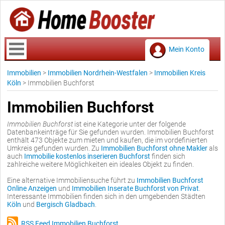
Mein Konto
Immobilien
>
Immobilien Nordrhein-Westfalen
>
Immobilien Kreis
Köln
>
Immobilien Buchforst
Immobilien Buchforst
Immobilien Buchforst
ist eine Kategorie unter der folgende
Datenbankeinträge für Sie gefunden wurden. Immobilien Buchforst
enthält 473 Objekte zum mieten und kaufen, die im vordefinierten
Umkreis gefunden wurden. Zu
Immobilien Buchforst ohne Makler
als
auch
Immobilie kostenlos inserieren Buchforst
finden sich
zahlreiche weitere Möglichkeiten ein ideales Objekt zu finden.
Eine alternative Immobiliensuche führt zu
Immobilien Buchforst
Online Anzeigen
und
Immobilien Inserate Buchforst von Privat
.
Interessante Immobilien finden sich in den umgebenden Städten
Köln
und
Bergisch Gladbach
.
RSS Feed Immobilien Buchforst