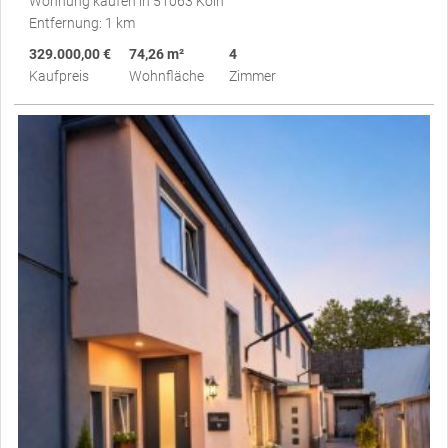
Wohnung kaufen in 51063 Köln
Entfernung: 1 km
329.000,00 €
74,26 m²
4
Kaufpreis
Wohnfläche
Zimmer