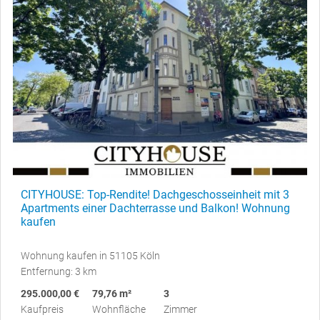
CITYHOUSE: Top-Rendite! Dachgeschosseinheit mit 3
Apartments einer Dachterrasse und Balkon! Wohnung
kaufen
Wohnung kaufen in 51105 Köln
Entfernung: 3 km
295.000,00 €
79,76 m²
3
Kaufpreis
Wohnfläche
Zimmer