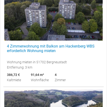
4 Zimmerwohnung mit Balkon am Hackenberg WBS
erforderlich Wohnung mieten
Wohnung mieten in 51702 Bergneustadt
Entfernung: 3 km
386,72 €
91,64 m²
4
Kaltmiete
Wohnfläche
Zimmer