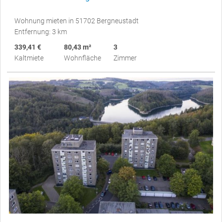
Wohnung mieten in 51702 Bergneustadt
Entfernung: 3 km
339,41 €
80,43 m²
3
Kaltmiete
Wohnfläche
Zimmer