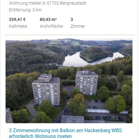
Wohnung mieten in 51702 Bergneustadt
Entfernung: 3 km
339,41 €
80,43 m²
3
Kaltmiete
Wohnfläche
Zimmer
3 Zimmerwohnung mit Balkon am Hackenberg WBS
erforderlich Wohnung mieten