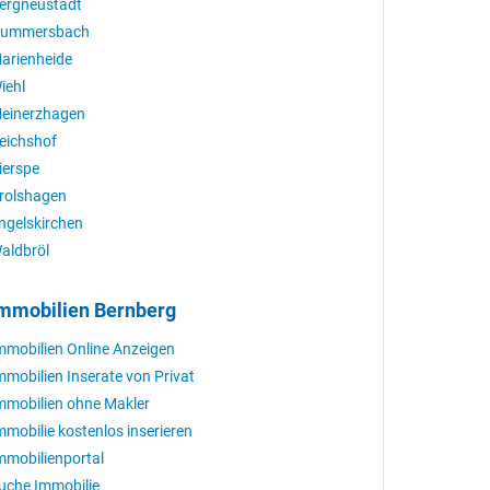
ergneustadt
ummersbach
arienheide
iehl
einerzhagen
eichshof
ierspe
rolshagen
ngelskirchen
aldbröl
mmobilien Bernberg
mmobilien Online Anzeigen
mmobilien Inserate von Privat
mmobilien ohne Makler
mmobilie kostenlos inserieren
mmobilienportal
uche Immobilie