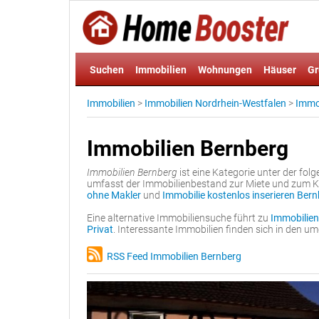
Suchen
Immobilien
Wohnungen
Häuser
Gr
Immobilien
>
Immobilien Nordrhein-Westfalen
>
Immob
Immobilien Bernberg
Immobilien Bernberg
ist eine Kategorie unter der fo
umfasst der Immobilienbestand zur Miete und zum Ka
ohne Makler
und
Immobilie kostenlos inserieren Ber
Eine alternative Immobiliensuche führt zu
Immobilien
Privat
. Interessante Immobilien finden sich in den 
RSS Feed Immobilien Bernberg