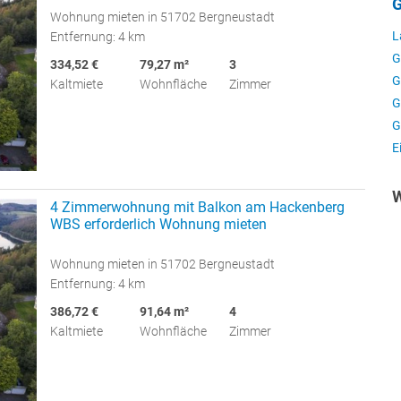
G
Wohnung mieten in 51702 Bergneustadt
L
Entfernung: 4 km
G
334,52 €
79,27 m²
3
G
Kaltmiete
Wohnfläche
Zimmer
G
G
E
W
4 Zimmerwohnung mit Balkon am Hackenberg
WBS erforderlich Wohnung mieten
Wohnung mieten in 51702 Bergneustadt
Entfernung: 4 km
386,72 €
91,64 m²
4
Kaltmiete
Wohnfläche
Zimmer