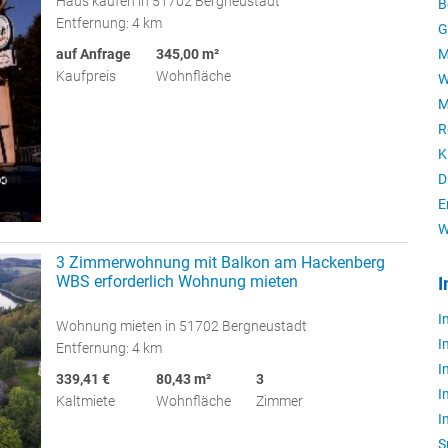
Haus kaufen in 51702 Bergneustadt
B
Entfernung: 4 km
G
auf Anfrage
345,00 m²
M
Kaufpreis
Wohnfläche
W
M
R
K
D
E
W
3 Zimmerwohnung mit Balkon am Hackenberg
WBS erforderlich Wohnung mieten
I
I
Wohnung mieten in 51702 Bergneustadt
I
Entfernung: 4 km
I
339,41 €
80,43 m²
3
I
Kaltmiete
Wohnfläche
Zimmer
I
S