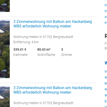
I
I
I
3 Zimmerwohnung mit Balkon am Hackenberg
P
WBS erforderlich Wohnung mieten
Wohnung mieten in 51702 Bergneustadt
Entfernung: 4 km
F
B
339,41 €
80,43 m²
3
Kaltmiete
Wohnfläche
Zimmer
W
I
W
M
3 Zimmerwohnung mit Balkon am Hackenberg
W
WBS erforderlich Wohnung mieten
W
E
Wohnung mieten in 51702 Bergneustadt