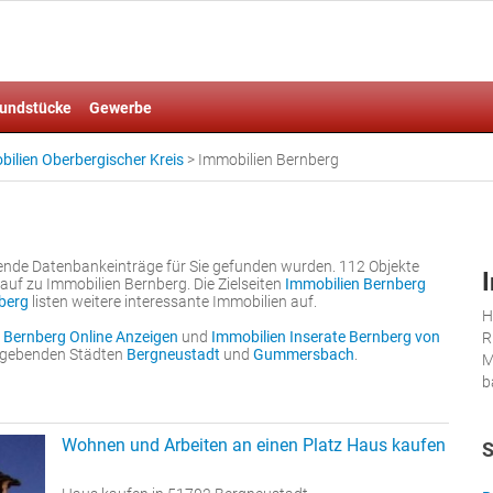
undstücke
Gewerbe
ilien Oberbergischer Kreis
>
Immobilien Bernberg
lgende Datenbankeinträge für Sie gefunden wurden. 112 Objekte
uf zu Immobilien Bernberg. Die Zielseiten
Immobilien Bernberg
nberg
listen weitere interessante Immobilien auf.
H
 Bernberg Online Anzeigen
und
Immobilien Inserate Bernberg von
R
umgebenden Städten
Bergneustadt
und
Gummersbach
.
M
b
Wohnen und Arbeiten an einen Platz Haus kaufen
S