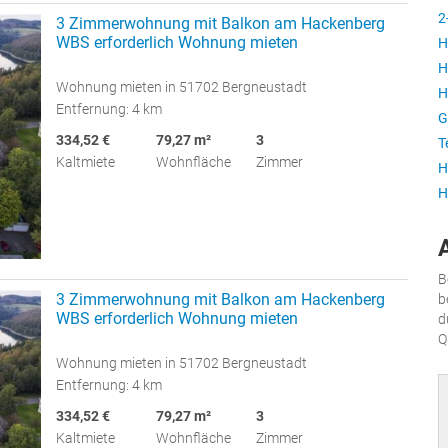
2
3 Zimmerwohnung mit Balkon am Hackenberg
WBS erforderlich Wohnung mieten
H
H
Wohnung mieten in 51702 Bergneustadt
H
Entfernung: 4 km
G
334,52 €
79,27 m²
3
T
Kaltmiete
Wohnfläche
Zimmer
H
H
B
3 Zimmerwohnung mit Balkon am Hackenberg
b
WBS erforderlich Wohnung mieten
d
Q
Wohnung mieten in 51702 Bergneustadt
Entfernung: 4 km
334,52 €
79,27 m²
3
Kaltmiete
Wohnfläche
Zimmer