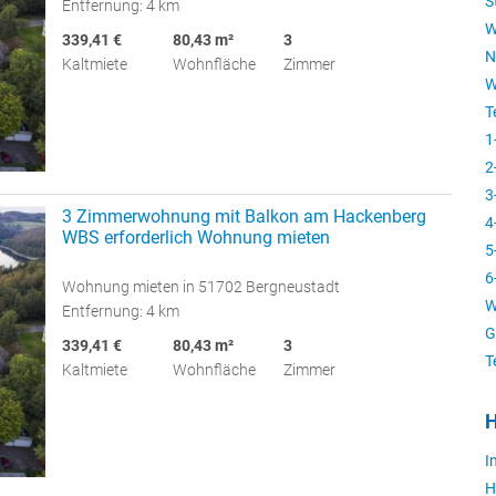
S
Entfernung: 4 km
W
339,41 €
80,43 m²
3
N
Kaltmiete
Wohnfläche
Zimmer
W
T
1
2
3
3 Zimmerwohnung mit Balkon am Hackenberg
4
WBS erforderlich Wohnung mieten
5
6
Wohnung mieten in 51702 Bergneustadt
W
Entfernung: 4 km
G
339,41 €
80,43 m²
3
T
Kaltmiete
Wohnfläche
Zimmer
H
I
H