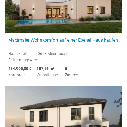
Maximaler Wohnkomfort auf einer Ebene! Haus kaufen
Haus kaufen in 40668 Meerbusch
Entfernung: 4 km
484.900,00 €
187,56 m²
6
Kaufpreis
Wohnfläche
Zimmer