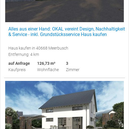
Alles aus einer Hand: OKAL vereint Design, Nachhaltigkeit
& Service - inkl. Grundstücksservice Haus kaufen
Haus kaufen in 40668 Meerbusch
Entfernung: 4 km
auf Anfrage
126,73 m²
3
Kaufpreis
Wohnfläche
Zimmer