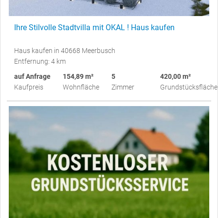
Ihre Stilvolle Stadtvilla mit OKAL ! Haus kaufen
Haus kaufen in 40668 Meerbusch
Entfernung: 4 km
auf Anfrage
154,89 m²
5
420,00 m²
Kaufpreis
Wohnfläche
Zimmer
Grundstücksfläche