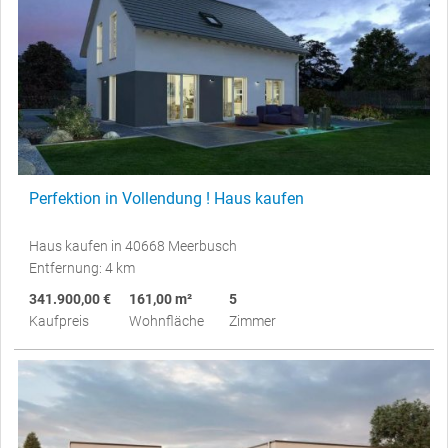
Perfektion in Vollendung ! Haus kaufen
Haus kaufen in 40668 Meerbusch
Entfernung: 4 km
341.900,00 €
161,00 m²
5
Kaufpreis
Wohnfläche
Zimmer