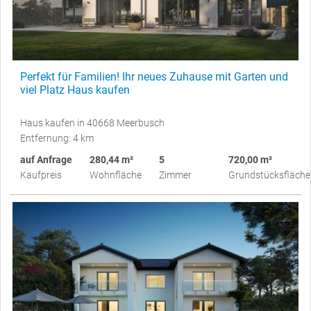
Perfekt für Familien! Ihr neues Zuhause mit Garten und
viel Platz Haus kaufen
Haus kaufen in 40668 Meerbusch
Entfernung: 4 km
auf Anfrage
280,44 m²
5
720,00 m²
Kaufpreis
Wohnfläche
Zimmer
Grundstücksfläche