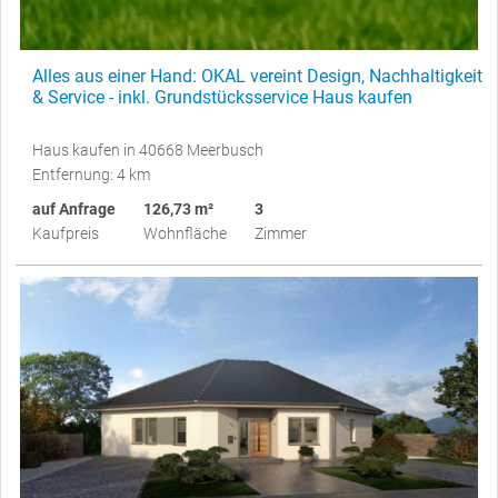
Alles aus einer Hand: OKAL vereint Design, Nachhaltigkeit
& Service - inkl. Grundstücksservice Haus kaufen
Haus kaufen in 40668 Meerbusch
Entfernung: 4 km
auf Anfrage
126,73 m²
3
Kaufpreis
Wohnfläche
Zimmer