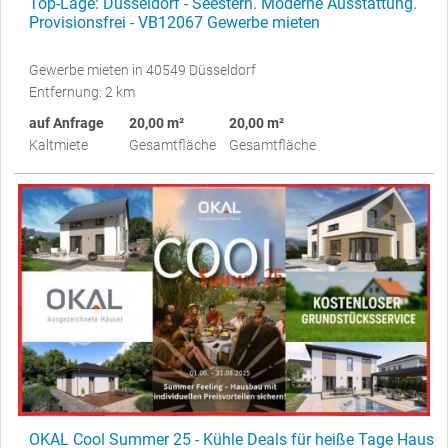
Top-Lage: Düsseldorf - Seestern. Moderne Ausstattung.
Provisionsfrei - VB12067 Gewerbe mieten
Gewerbe mieten in 40549 Düsseldorf
Entfernung: 2 km
auf Anfrage
20,00 m²
20,00 m²
Kaltmiete
Gesamtfläche
Gesamtfläche
OKAL Cool Summer 25 - Kühle Deals für heiße Tage Haus