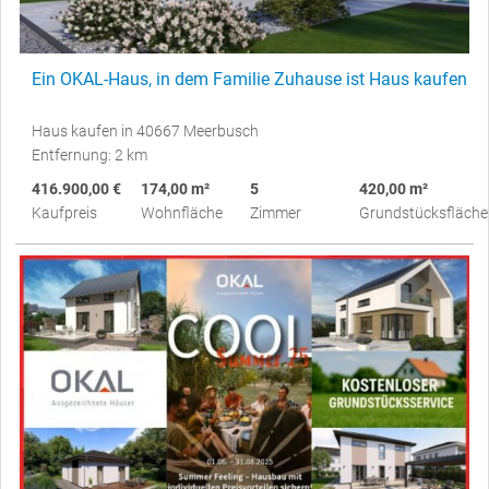
Ein OKAL-Haus, in dem Familie Zuhause ist Haus kaufen
Haus kaufen in 40667 Meerbusch
Entfernung: 2 km
416.900,00 €
174,00 m²
5
420,00 m²
Kaufpreis
Wohnfläche
Zimmer
Grundstücksfläche