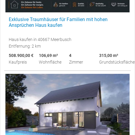
Exklusive Traumhäuser für Familien mit hohen
Ansprüchen Haus kaufen
Haus kaufen in 40667 Meerbusch
Entfernung: 2 km
508.900,00 €
106,69 m²
4
315,00 m²
Kaufpreis
Wohnfläche
Zimmer
Grundstücksfläche