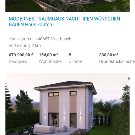
MODERNES TRAUMHAUS NACH IHREN WÜNSCHEN
BAUEN Haus kaufen
Haus kaufen in 40667 Meerbusch
Entfernung: 2 km
679.900,00 €
154,00 m²
5
330,00 m²
Kaufpreis
Wohnfläche
Zimmer
Grundstücksfläche