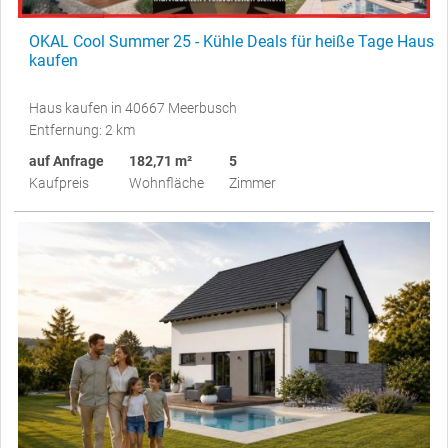
OKAL Cool Summer 25 - Kühle Deals für heiße Tage Haus
kaufen
Haus kaufen in 40667 Meerbusch
Entfernung: 2 km
auf Anfrage
182,71 m²
5
Kaufpreis
Wohnfläche
Zimmer