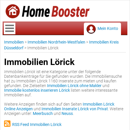
Mein Konto
Immobilien
>
Immobilien Nordrhein-Westfalen
>
Immobilien Kreis
Düsseldorf
>
Immobilien Lörick
Immobilien Lörick
Immobilien Lörick
ist eine Kategorie unter der folgende
Datenbankeinträge für Sie gefunden wurden. Die Immobiliensuche
hat zu Immobilien Lörick 1160 Inserate zum mieten und kaufen
gefunden. Die Zielseiten
Immobilien Lörick ohne Makler
und
Immobilie kostenlos inserieren Lörick
listen weitere interessante
Immobilien auf.
Weitere Anzeigen finden sich auf den Seiten
Immobilien Lörick
Online Anzeigen
und
Immobilien Inserate Lörick von Privat
. Weitere
Anzeigen unter:
Meerbusch
und
Neuss
.
RSS Feed Immobilien Lörick