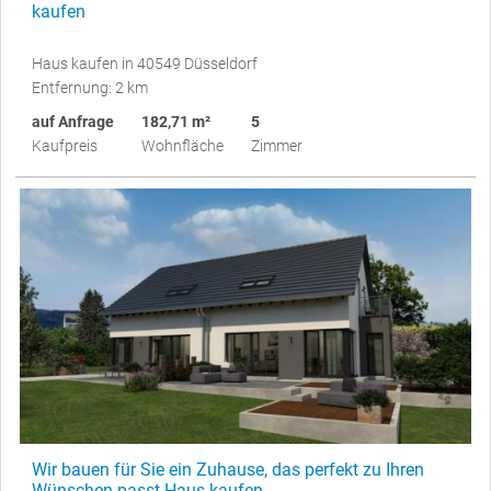
kaufen
Haus kaufen in 40549 Düsseldorf
Entfernung: 2 km
auf Anfrage
182,71 m²
5
Kaufpreis
Wohnfläche
Zimmer
Wir bauen für Sie ein Zuhause, das perfekt zu Ihren
Wünschen passt Haus kaufen