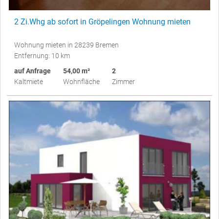
2 Zi.Whg ab sofort in Gröpelingen Wohnung mieten
Wohnung mieten in 28239 Bremen
Entfernung: 10 km
auf Anfrage
54,00 m²
2
Kaltmiete
Wohnfläche
Zimmer