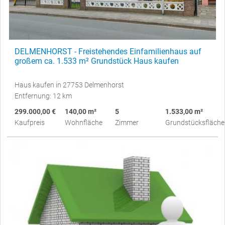
DELMENHORST - Freistehendes Einfamilienhaus auf
großem ca. 1.533 m² Grundstück Haus kaufen
Haus kaufen in 27753 Delmenhorst
Entfernung: 12 km
299.000,00 €
140,00 m²
5
1.533,00 m²
Kaufpreis
Wohnfläche
Zimmer
Grundstücksfläche