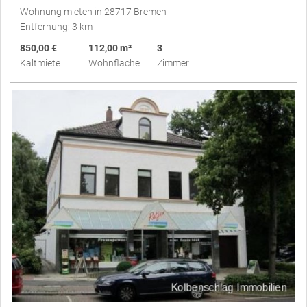
Wohnung mieten in 28717 Bremen
Entfernung: 3 km
850,00 €
112,00 m²
3
Kaltmiete
Wohnfläche
Zimmer