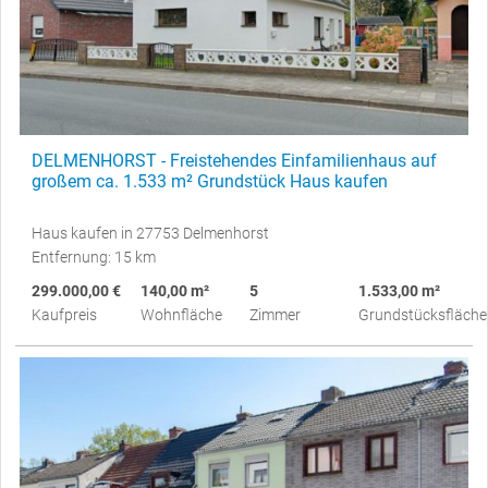
DELMENHORST - Freistehendes Einfamilienhaus auf
großem ca. 1.533 m² Grundstück Haus kaufen
Haus kaufen in 27753 Delmenhorst
Entfernung: 15 km
299.000,00 €
140,00 m²
5
1.533,00 m²
Kaufpreis
Wohnfläche
Zimmer
Grundstücksfläche