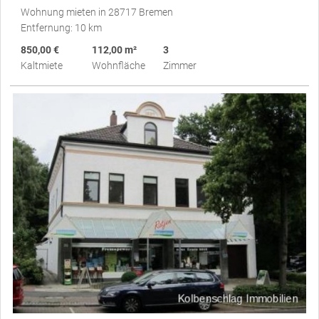
Wohnung mieten in 28717 Bremen
Entfernung: 10 km
850,00 €
112,00 m²
3
Kaltmiete
Wohnfläche
Zimmer