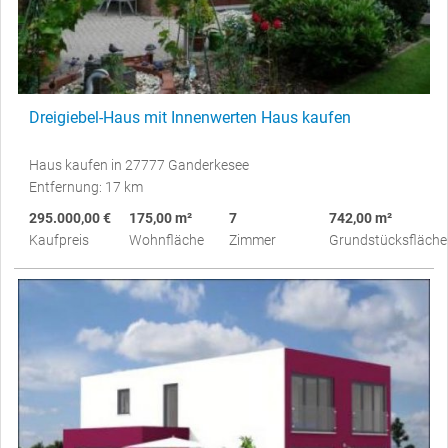
Dreigiebel-Haus mit Innenwerten Haus kaufen
Haus kaufen in 27777 Ganderkesee
Entfernung: 17 km
295.000,00 €
175,00 m²
7
742,00 m²
Kaufpreis
Wohnfläche
Zimmer
Grundstücksfläche