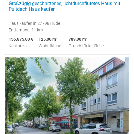
Großzügig geschnittenes, lichtdurchflutetes Haus mit
Pultdach Haus kaufen
Haus kaufen in 27798 Hude
Entfernung: 11 km
156.875,00 €
125,00 m²
789,00 m²
Kaufpreis
Wohnfläche
Grundstücksfläche