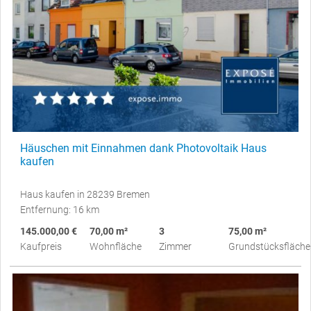
Häuschen mit Einnahmen dank Photovoltaik Haus
kaufen
Haus kaufen in 28239 Bremen
Entfernung: 16 km
145.000,00 €
70,00 m²
3
75,00 m²
Kaufpreis
Wohnfläche
Zimmer
Grundstücksfläche