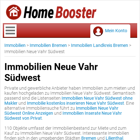
Mein Konto
Immobilien
>
Immobilien Bremen
>
Immobilien Landkreis Bremen
>
Immobilien Neue Vahr Südwest
Immobilien Neue Vahr
Südwest
Private und gewerbliche Anbieter haben Immobilien zum mieten und
kaufen hochgeladen zu Immobilien Neue Vahr Südwest. Semantisch
passend sind die Listenseiten
Immobilien Neue Vahr Südwest ohne
Makler
und
Immobilie kostenlos inserieren Neue Vahr Südwest
. Eine
alternative Immobiliensuche führt zu
Immobilien Neue Vahr
Südwest Online Anzeigen
und
Immobilien Inserate Neue Vahr
Südwest von Privat
.
110 Objekte umfasst der Immobilienbestand zur Miete und zum
Kauf zu Immobilien Neue Vahr Südwest. Interessante Immobilien
finden sich in den umgebenden Städten
Bremen
und
Lilienthal
.