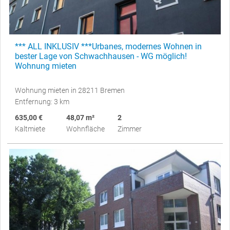
*** ALL INKLUSIV ***Urbanes, modernes Wohnen in
bester Lage von Schwachhausen - WG möglich!
Wohnung mieten
Wohnung mieten in 28211 Bremen
Entfernung: 3 km
635,00 €
48,07 m²
2
Kaltmiete
Wohnfläche
Zimmer