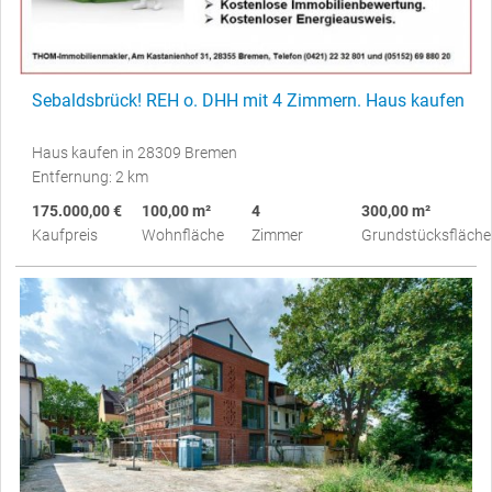
Sebaldsbrück! REH o. DHH mit 4 Zimmern. Haus kaufen
Haus kaufen in 28309 Bremen
Entfernung: 2 km
175.000,00 €
100,00 m²
4
300,00 m²
Kaufpreis
Wohnfläche
Zimmer
Grundstücksfläche