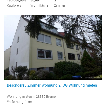
180.000,00 €
80,00 m²
3
Kaufpreis
Wohnfläche
Zimmer
Besondere3 Zimmer Wohnung 2. OG Wohnung mieten
Wohnung mieten in 28359 Bremen
Entfernung: 1 km