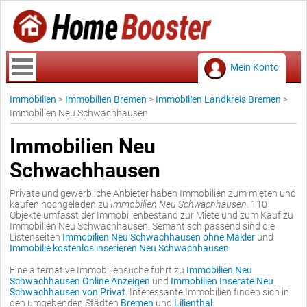
Mein Konto
Immobilien
>
Immobilien Bremen
>
Immobilien Landkreis Bremen
>
Immobilien Neu Schwachhausen
Immobilien Neu
Schwachhausen
Private und gewerbliche Anbieter haben Immobilien zum mieten und
kaufen hochgeladen zu
Immobilien Neu Schwachhausen
. 110
Objekte umfasst der Immobilienbestand zur Miete und zum Kauf zu
Immobilien Neu Schwachhausen. Semantisch passend sind die
Listenseiten
Immobilien Neu Schwachhausen ohne Makler
und
Immobilie kostenlos inserieren Neu Schwachhausen
.
Eine alternative Immobiliensuche führt zu
Immobilien Neu
Schwachhausen Online Anzeigen
und
Immobilien Inserate Neu
Schwachhausen von Privat
. Interessante Immobilien finden sich in
den umgebenden Städten
Bremen
und
Lilienthal
.