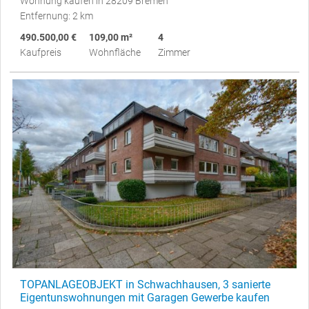
Wohnung kaufen in 28209 Bremen
Entfernung: 2 km
490.500,00 €
109,00 m²
4
Kaufpreis
Wohnfläche
Zimmer
TOPANLAGEOBJEKT in Schwachhausen, 3 sanierte
Eigentunswohnungen mit Garagen Gewerbe kaufen