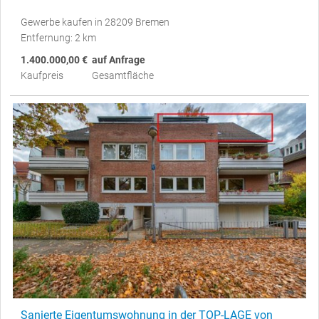
Gewerbe kaufen in 28209 Bremen
Entfernung: 2 km
1.400.000,00 €
auf Anfrage
Kaufpreis
Gesamtfläche
Sanierte Eigentumswohnung in der TOP-LAGE von