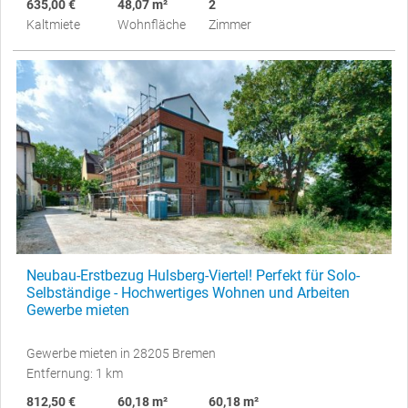
635,00 €
48,07 m²
2
Kaltmiete
Wohnfläche
Zimmer
Neubau-Erstbezug Hulsberg-Viertel! Perfekt für Solo-
Selbständige - Hochwertiges Wohnen und Arbeiten
Gewerbe mieten
Gewerbe mieten in 28205 Bremen
Entfernung: 1 km
812,50 €
60,18 m²
60,18 m²