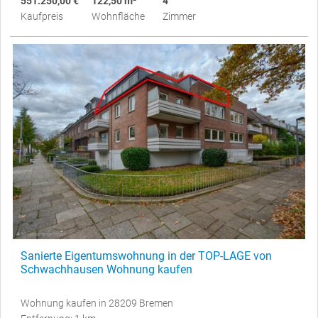
551.250,00 €
122,50 m²
4
Kaufpreis
Wohnfläche
Zimmer
Sanierte Eigentumswohnung in der TOP-LAGE von
Schwachhausen Wohnung kaufen
Wohnung kaufen in 28209 Bremen