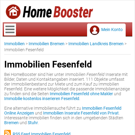
Mein Konto
Immobilien
>
Immobilien Bremen
>
Immobilien Landkreis Bremen
>
Immobilien Fesenfeld
Immobilien Fesenfeld
Bei HomeBooster sind hier unter
Immobilien Fesenfeld
Inserate mit
Bilder, Daten und Kontaktangaben inseriert. 111 Objekte umfasst
der Immobilienbestand zur Miete und zum Kauf zu Immobilien
Fesenfeld. Eine weitere Möglichkeit die passende Immobilienanzeige
zu finden sind die Seiten
Immobilien Fesenfeld ohne Makler
und
Immobilie kostenlos inserieren Fesenfeld
.
Eine alternative Immobiliensuche führt zu
Immobilien Fesenfeld
Online Anzeigen
und
Immobilien Inserate Fesenfeld von Privat
.
Interessante Immobilien finden sich in den umgebenden Städten
Bremen
und
Stuhr
.
RSS Feed Immobilien Fesenfeld