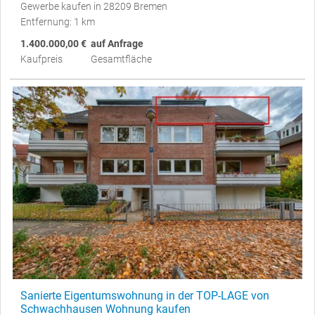
Gewerbe kaufen in 28209 Bremen
Entfernung: 1 km
1.400.000,00 €
auf Anfrage
Kaufpreis
Gesamtfläche
Sanierte Eigentumswohnung in der TOP-LAGE von
Schwachhausen Wohnung kaufen