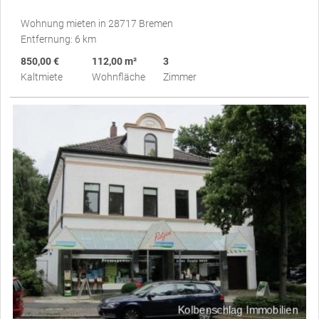
Wohnung mieten in 28717 Bremen
Entfernung: 6 km
850,00 €
112,00 m²
3
Kaltmiete
Wohnfläche
Zimmer