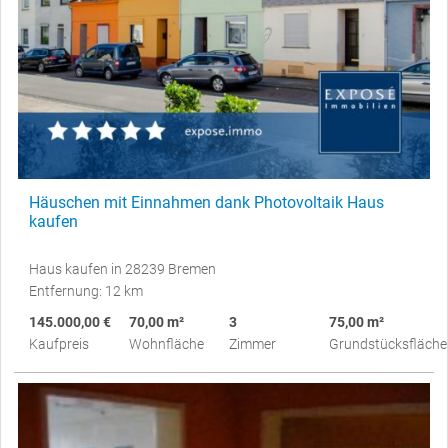
Häuschen mit Einnahmen dank Photovoltaik Haus
kaufen
Haus kaufen in 28239 Bremen
Entfernung: 12 km
145.000,00 €
70,00 m²
3
75,00 m²
Kaufpreis
Wohnfläche
Zimmer
Grundstücksfläche