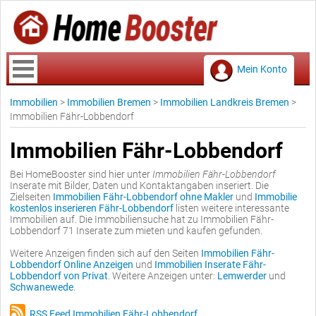
Mein Konto
Immobilien
>
Immobilien Bremen
>
Immobilien Landkreis Bremen
>
Immobilien Fähr-Lobbendorf
Immobilien Fähr-Lobbendorf
Bei HomeBooster sind hier unter
Immobilien Fähr-Lobbendorf
Inserate mit Bilder, Daten und Kontaktangaben inseriert. Die
Zielseiten
Immobilien Fähr-Lobbendorf ohne Makler
und
Immobilie
kostenlos inserieren Fähr-Lobbendorf
listen weitere interessante
Immobilien auf. Die Immobiliensuche hat zu Immobilien Fähr-
Lobbendorf 71 Inserate zum mieten und kaufen gefunden.
Weitere Anzeigen finden sich auf den Seiten
Immobilien Fähr-
Lobbendorf Online Anzeigen
und
Immobilien Inserate Fähr-
Lobbendorf von Privat
. Weitere Anzeigen unter:
Lemwerder
und
Schwanewede
.
RSS Feed Immobilien Fähr-Lobbendorf