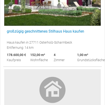
großzügig geschnittenes Stilhaus Haus kaufen
Haus kaufen in 27711 Osterholz-Scharmbeck
Entfernung: 14 km
178.600,00 €
152,00 m²
4
1,00 m²
Kaufpreis
Wohnfläche
Zimmer
Grundstücksfläche