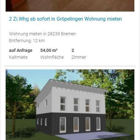
2 Zi.Whg ab sofort in Gröpelingen Wohnung mieten
Wohnung mieten in 28239 Bremen
Entfernung: 12 km
auf Anfrage
54,00 m²
2
Kaltmiete
Wohnfläche
Zimmer