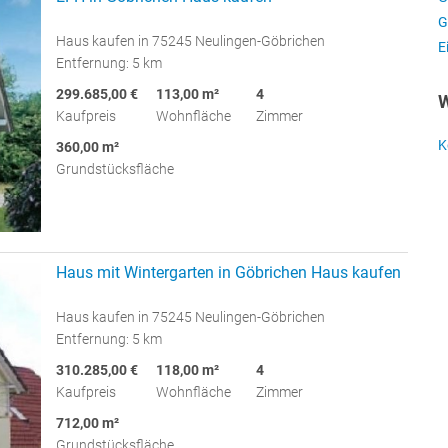
G
Haus kaufen in 75245 Neulingen-Göbrichen
E
Entfernung: 5 km
299.685,00 €
113,00 m²
4
W
Kaufpreis
Wohnfläche
Zimmer
K
360,00 m²
Grundstücksfläche
Haus mit Wintergarten in Göbrichen Haus kaufen
Haus kaufen in 75245 Neulingen-Göbrichen
Entfernung: 5 km
310.285,00 €
118,00 m²
4
Kaufpreis
Wohnfläche
Zimmer
712,00 m²
Grundstücksfläche