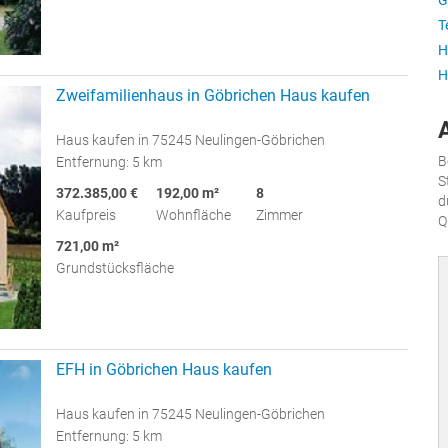
G
T
H
H
Zweifamilienhaus in Göbrichen Haus kaufen
Haus kaufen in 75245 Neulingen-Göbrichen
B
Entfernung: 5 km
S
372.385,00 €
192,00 m²
8
d
Kaufpreis
Wohnfläche
Zimmer
Q
721,00 m²
Grundstücksfläche
EFH in Göbrichen Haus kaufen
Haus kaufen in 75245 Neulingen-Göbrichen
Entfernung: 5 km