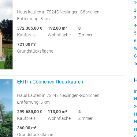
1
2
Haus kaufen in 75245 Neulingen-Göbrichen
3
Entfernung: 5 km
4
372.385,00 €
192,00 m²
8
5
Kaufpreis
Wohnfläche
Zimmer
6
721,00 m²
W
Grundstücksfläche
G
T
H
EFH in Göbrichen Haus kaufen
I
Haus kaufen in 75245 Neulingen-Göbrichen
H
Entfernung: 5 km
2
299.685,00 €
113,00 m²
4
H
Kaufpreis
Wohnfläche
Zimmer
H
360,00 m²
H
Grundstücksfläche