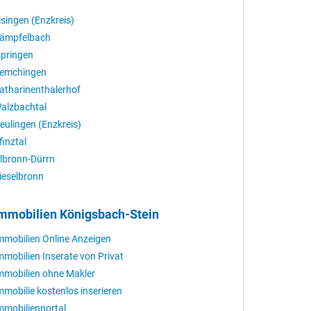
isingen (Enzkreis)
ämpfelbach
springen
emchingen
atharinenthalerhof
alzbachtal
eulingen (Enzkreis)
finztal
lbronn-Dürrn
ieselbronn
mmobilien Königsbach-Stein
mmobilien Online Anzeigen
mmobilien Inserate von Privat
mmobilien ohne Makler
mmobilie kostenlos inserieren
mmobilienportal