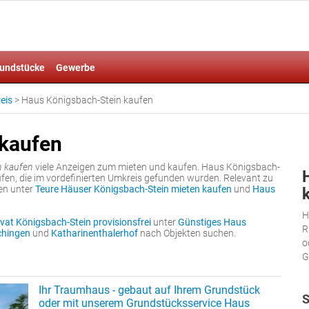
undstücke
Gewerbe
eis
>
Haus Königsbach-Stein kaufen
 kaufen
n kaufen
viele Anzeigen zum mieten und kaufen. Haus Königsbach-
fen, die im vordefinierten Umkreis gefunden wurden. Relevant zu
en unter
Teure Häuser Königsbach-Stein mieten kaufen
und
Haus
H
vat Königsbach-Stein provisionsfrei
unter
Günstiges Haus
R
hingen
und
Katharinenthalerhof
nach Objekten suchen.
o
G
Ihr Traumhaus - gebaut auf Ihrem Grundstück
S
oder mit unserem Grundstücksservice Haus