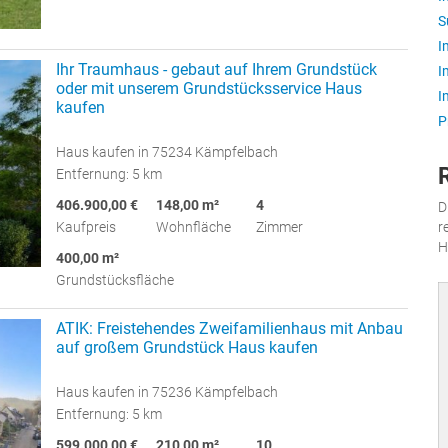
S
I
Ihr Traumhaus - gebaut auf Ihrem Grundstück
I
oder mit unserem Grundstücksservice Haus
I
kaufen
P
Haus kaufen in 75234 Kämpfelbach
Entfernung: 5 km
406.900,00 €
148,00 m²
4
D
Kaufpreis
Wohnfläche
Zimmer
r
H
400,00 m²
Grundstücksfläche
ATIK: Freistehendes Zweifamilienhaus mit Anbau
auf großem Grundstück Haus kaufen
Haus kaufen in 75236 Kämpfelbach
Entfernung: 5 km
599.000,00 €
210,00 m²
10