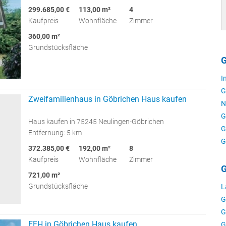
299.685,00 €
113,00 m²
4
Kaufpreis
Wohnfläche
Zimmer
360,00 m²
Grundstücksfläche
G
I
G
Zweifamilienhaus in Göbrichen Haus kaufen
N
G
Haus kaufen in 75245 Neulingen-Göbrichen
G
Entfernung: 5 km
G
372.385,00 €
192,00 m²
8
Kaufpreis
Wohnfläche
Zimmer
G
721,00 m²
Grundstücksfläche
L
G
G
EFH in Göbrichen Haus kaufen
G