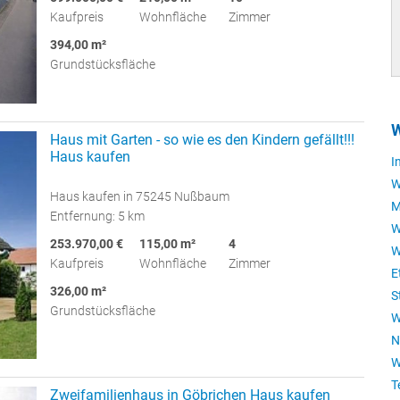
Kaufpreis
Wohnfläche
Zimmer
394,00 m²
Grundstücksfläche
W
Haus mit Garten - so wie es den Kindern gefällt!!!
Haus kaufen
I
W
Haus kaufen in 75245 Nußbaum
M
Entfernung: 5 km
W
253.970,00 €
115,00 m²
4
W
Kaufpreis
Wohnfläche
Zimmer
E
326,00 m²
S
Grundstücksfläche
W
N
W
T
Zweifamilienhaus in Göbrichen Haus kaufen