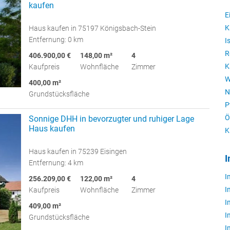
kaufen
E
K
Haus kaufen in 75197 Königsbach-Stein
Entfernung: 0 km
I
R
406.900,00 €
148,00 m²
4
K
Kaufpreis
Wohnfläche
Zimmer
W
400,00 m²
N
Grundstücksfläche
P
Ö
Sonnige DHH in bevorzugter und ruhiger Lage
Haus kaufen
K
Haus kaufen in 75239 Eisingen
I
Entfernung: 4 km
I
256.209,00 €
122,00 m²
4
I
Kaufpreis
Wohnfläche
Zimmer
I
409,00 m²
I
Grundstücksfläche
I