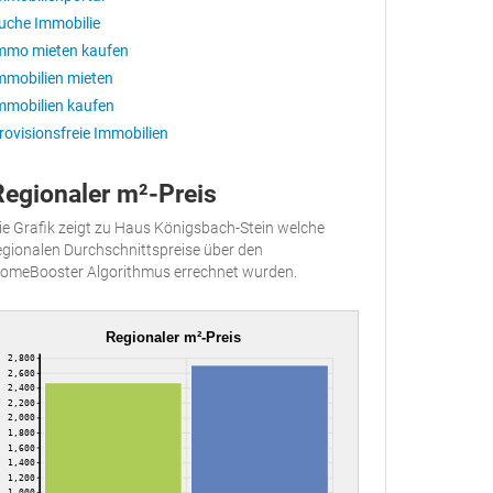
uche Immobilie
mmo mieten kaufen
mmobilien mieten
mmobilien kaufen
rovisionsfreie Immobilien
Regionaler m²-Preis
ie Grafik zeigt zu Haus Königsbach-Stein welche
egionalen Durchschnittspreise über den
omeBooster Algorithmus errechnet wurden.
Regionaler m²-Preis
2,800
2,600
2,400
2,200
2,000
1,800
1,600
1,400
1,200
1,000