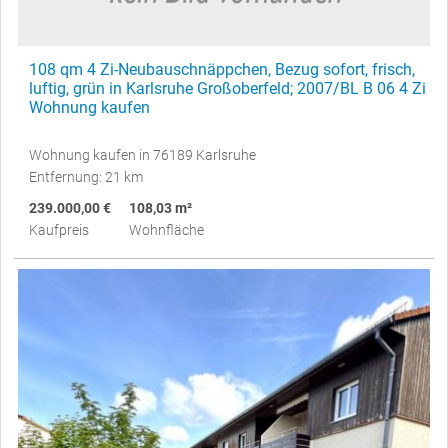
108 qm 4 Zi-Neubauschnäppchen, Bezug sofort, frisch,
luftig, grün in Karlsruhe Großoberfeld; 2007/BL B 06 4 Zi
Wohnung kaufen
Wohnung kaufen in 76189 Karlsruhe
Entfernung: 21 km
239.000,00 €
108,03 m²
Kaufpreis
Wohnfläche