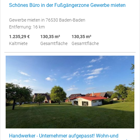
Schönes Büro in der Fußgängerzone Gewerbe mieten
Gewerbe mieten in 76530 Baden-Baden
Entfernung: 16 km
1.235,29 €
130,35 m²
130,35 m²
Kaltmiete
Gesamtfläche
Gesamtfläche
Handwerker - Unternehmer aufgepasst! Wohn-und