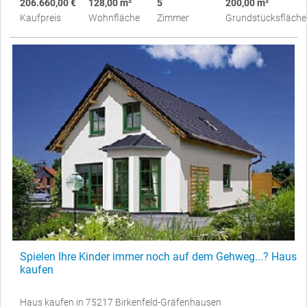
206.660,00 €
128,00 m²
5
200,00 m²
Kaufpreis
Wohnfläche
Zimmer
Grundstücksfläche
Spielen Ihre Kinder immer noch auf dem Gehweg...? Haus
kaufen
Haus kaufen in 75217 Birkenfeld-Gräfenhausen