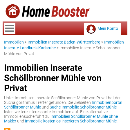
Mein Konto
Immobilien
>
Immobilien Inserate Baden-Württemberg
>
Immobilien
Inserate Landkreis Karlsruhe
>
Immobilien Inserate Schöllbronner
Mühle von Privat
Immobilien Inserate
Schöllbronner Mühle von
Privat
Unter Immobilien Inserate Schöllbronner Mühle von Privat hat der
Suchalgorithmus Treffer gefunden. Die Zielseiten
Immobilienportal
Schöllbronner Mühle
und
Suche Immobilie Schöllbronner Mühle
listen weitere interessante Immobilien auf. Eine alternative
Immobiliensuche führt zu
Immobilien Schöllbronner Mühle ohne
Makler
und
Immobilie kostenlos inserieren Schöllbronner Mühle
.