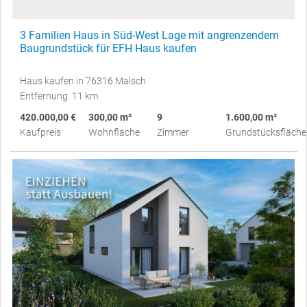
3 Familien Haus in Süd-West Lage mit angrenzendem
Baugrundstück für EFH Haus kaufen
Haus kaufen in 76316 Malsch
Entfernung: 11 km
420.000,00 €
300,00 m²
9
1.600,00 m²
Kaufpreis
Wohnfläche
Zimmer
Grundstücksfläche