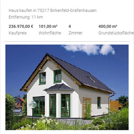
Haus kaufen in 75217 Birkenfeld-Gräfenhausen
Entfernung: 11 km
236.970,00 €
101,00 m²
4
400,00 m²
Kaufpreis
Wohnfläche
Zimmer
Grundstücksfläche