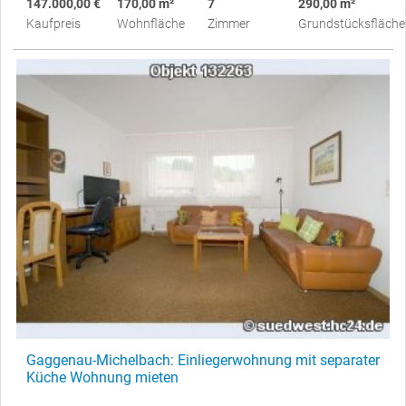
147.000,00 €
170,00 m²
7
290,00 m²
Kaufpreis
Wohnfläche
Zimmer
Grundstücksfläche
Gaggenau-Michelbach: Einliegerwohnung mit separater
Küche Wohnung mieten