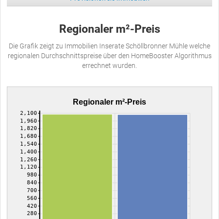
Regionaler m²-Preis
Die Grafik zeigt zu Immobilien Inserate Schöllbronner Mühle welche
regionalen Durchschnittspreise über den HomeBooster Algorithmus
errechnet wurden.
Regionaler m²-Preis
2,100
1,960
1,820
1,680
1,540
1,400
1,260
1,120
980
840
700
560
420
280