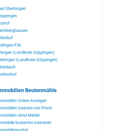
ad Überkingen
öppingen
ltishof
echberghausen
itleshof
islingen/Fils
angen (Landkreis Göppingen)
einingen (Landkreis Göppingen)
irenbach
rettenhof
mmobilien Beutenmühle
mmobilien Online Anzeigen
mmobilien Inserate von Privat
mmobilien ohne Makler
mmobilie kostenlos inserieren
mmobilienportal