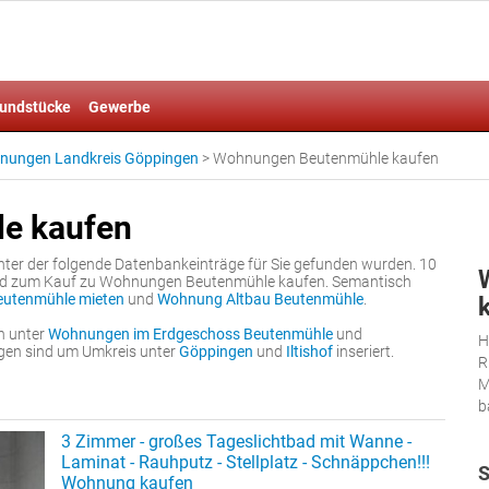
undstücke
Gewerbe
nungen Landkreis Göppingen
>
Wohnungen Beutenmühle kaufen
e kaufen
unter der folgende Datenbankeinträge für Sie gefunden wurden. 10
und zum Kauf zu Wohnungen Beutenmühle kaufen. Semantisch
utenmühle mieten
und
Wohnung Altbau Beutenmühle
.
n unter
Wohnungen im Erdgeschoss Beutenmühle
und
H
igen sind um Umkreis unter
Göppingen
und
Iltishof
inseriert.
R
M
b
3 Zimmer - großes Tageslichtbad mit Wanne -
Laminat - Rauhputz - Stellplatz - Schnäppchen!!!
S
Wohnung kaufen