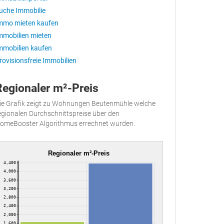
uche Immobilie
mmo mieten kaufen
mmobilien mieten
mmobilien kaufen
rovisionsfreie Immobilien
Regionaler m²-Preis
ie Grafik zeigt zu Wohnungen Beutenmühle welche
egionalen Durchschnittspreise über den
omeBooster Algorithmus errechnet wurden.
Regionaler m²-Preis
4,400
4,000
3,600
3,200
2,800
2,400
2,000
1,600