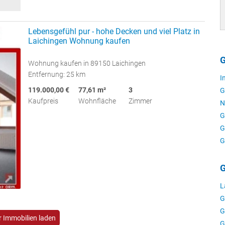
Lebensgefühl pur - hohe Decken und viel Platz in
Laichingen Wohnung kaufen
G
Wohnung kaufen in 89150 Laichingen
Entfernung: 25 km
I
119.000,00 €
77,61 m²
3
G
Kaufpreis
Wohnfläche
Zimmer
N
G
G
G
G
L
G
G
 Immobilien laden
G