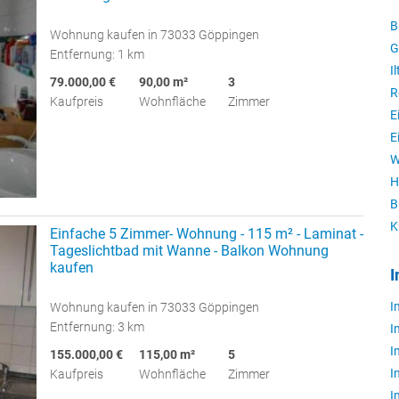
B
Wohnung kaufen in 73033 Göppingen
G
Entfernung: 1 km
I
79.000,00 €
90,00 m²
3
R
Kaufpreis
Wohnfläche
Zimmer
E
E
W
H
B
K
Einfache 5 Zimmer- Wohnung - 115 m² - Laminat -
Tageslichtbad mit Wanne - Balkon Wohnung
kaufen
I
I
Wohnung kaufen in 73033 Göppingen
Entfernung: 3 km
I
I
155.000,00 €
115,00 m²
5
I
Kaufpreis
Wohnfläche
Zimmer
I