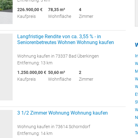
Entfernung: 3 km
226.900,00 €
78,35 m²
4
Kaufpreis
Wohnfläche
Zimmer
Langfristige Rendite von ca. 3,55 % - in
Seniorenbetreutes Wohnen Wohnung kaufen
W
I
Wohnung kaufen in 73337 Bad Überkingen
Entfernung: 13 km
W
M
1.250.000,00 €
50,60 m²
2
W
Kaufpreis
Wohnfläche
Zimmer
W
E
S
W
3 1/2 Zimmer Wohnung Wohnung kaufen
N
W
Wohnung kaufen in 73614 Schorndorf
T
Entfernung: 14 km