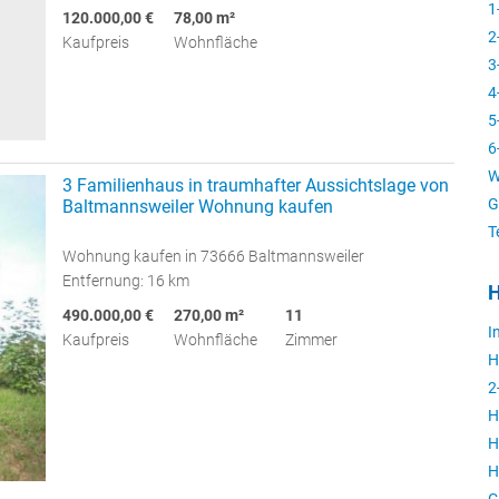
1
120.000,00 €
78,00 m²
2
Kaufpreis
Wohnfläche
3
4
5
6
W
3 Familienhaus in traumhafter Aussichtslage von
G
Baltmannsweiler Wohnung kaufen
T
Wohnung kaufen in 73666 Baltmannsweiler
Entfernung: 16 km
H
490.000,00 €
270,00 m²
11
I
Kaufpreis
Wohnfläche
Zimmer
H
2
H
H
H