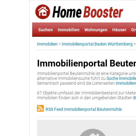
Suchen
Immobilien
Wohnungen
Häuser
Gr
Immobilien
>
Immobilienportal Baden-Württemberg
Immobilienportal Beut
Immobilienportal Beutenmühle ist eine Kategorie unt
alternative Immobiliensuche führt zu
Suche Immobili
Semantisch passend sind die Listenseiten
Immobilie
67 Objekte umfasst der Immobilienbestand zur Miete
Immobilien finden sich in den umgebenden Städten
B
RSS Feed Immobilienportal Beutenmühle