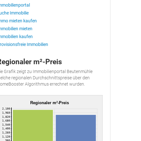
mmobilienportal
uche Immobilie
mmo mieten kaufen
mmobilien mieten
mmobilien kaufen
rovisionsfreie Immobilien
Regionaler m²-Preis
ie Grafik zeigt zu Immobilienportal Beutenmühle
elche regionalen Durchschnittspreise über den
omeBooster Algorithmus errechnet wurden.
Regionaler m²-Preis
2,100
1,960
1,820
1,680
1,540
1,400
1,260
1,120
980