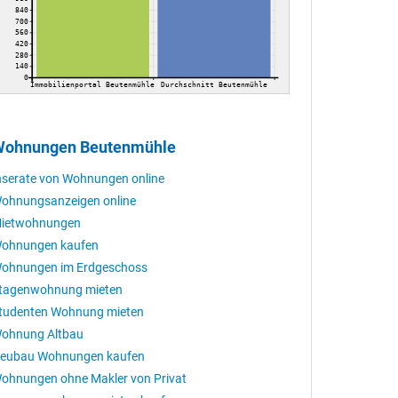
840
700
560
420
280
140
0
Immobilienportal Beutenmühle
Durchschnitt Beutenmühle
ohnungen Beutenmühle
nserate von Wohnungen online
ohnungsanzeigen online
ietwohnungen
ohnungen kaufen
ohnungen im Erdgeschoss
tagenwohnung mieten
tudenten Wohnung mieten
ohnung Altbau
eubau Wohnungen kaufen
ohnungen ohne Makler von Privat