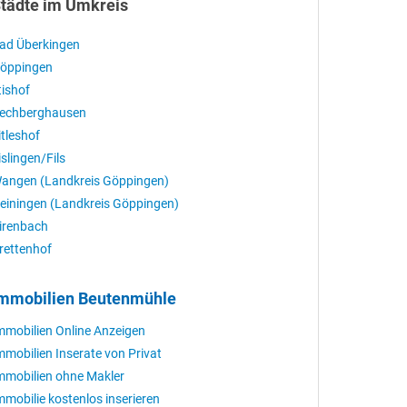
tädte im Umkreis
ad Überkingen
öppingen
ltishof
echberghausen
itleshof
islingen/Fils
angen (Landkreis Göppingen)
einingen (Landkreis Göppingen)
irenbach
rettenhof
mmobilien Beutenmühle
mmobilien Online Anzeigen
mmobilien Inserate von Privat
mmobilien ohne Makler
mmobilie kostenlos inserieren