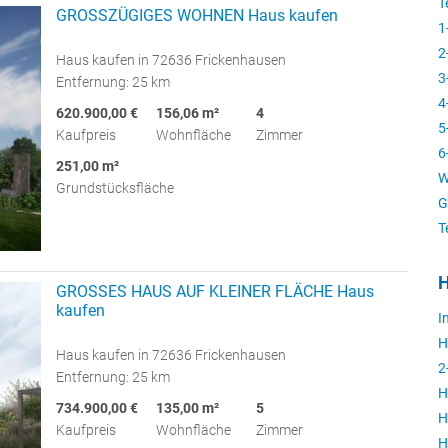
T
GROSSZÜGIGES WOHNEN Haus kaufen
1
2
Haus kaufen in 72636 Frickenhausen
3
Entfernung: 25 km
4
620.900,00 €
156,06 m²
4
5
Kaufpreis
Wohnfläche
Zimmer
6
251,00 m²
W
Grundstücksfläche
G
T
H
GROSSES HAUS AUF KLEINER FLÄCHE Haus
kaufen
I
H
Haus kaufen in 72636 Frickenhausen
2
Entfernung: 25 km
H
734.900,00 €
135,00 m²
5
H
Kaufpreis
Wohnfläche
Zimmer
H