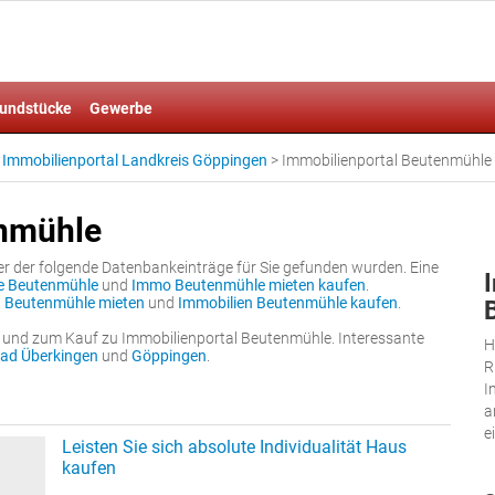
undstücke
Gewerbe
>
Immobilienportal Landkreis Göppingen
>
Immobilienportal Beutenmühle
enmühle
er der folgende Datenbankeinträge für Sie gefunden wurden. Eine
e Beutenmühle
und
Immo Beutenmühle mieten kaufen
.
n Beutenmühle mieten
und
Immobilien Beutenmühle kaufen
.
 und zum Kauf zu Immobilienportal Beutenmühle. Interessante
H
ad Überkingen
und
Göppingen
.
R
I
a
e
Leisten Sie sich absolute Individualität Haus
kaufen