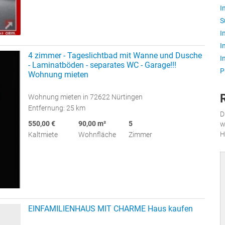
I
S
I
I
4 zimmer - Tageslichtbad mit Wanne und Dusche
I
- Laminatböden - separates WC - Garage!!!
P
Wohnung mieten
Wohnung mieten in 72622 Nürtingen
Entfernung: 25 km
D
550,00 €
90,00 m²
5
w
H
Kaltmiete
Wohnfläche
Zimmer
EINFAMILIENHAUS MIT CHARME Haus kaufen