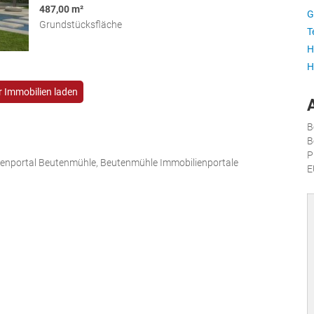
487,00 m²
G
Grundstücksfläche
T
H
H
 Immobilien laden
B
B
P
ienportal Beutenmühle, Beutenmühle Immobilienportale
E