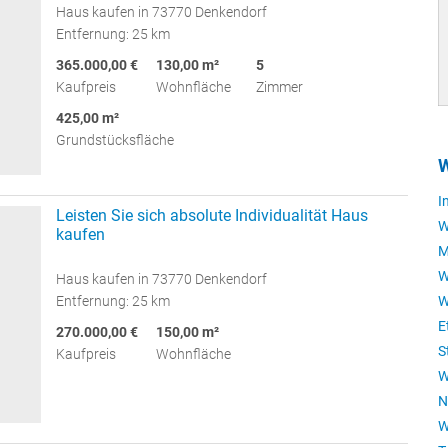
Haus kaufen in 73770 Denkendorf
Entfernung: 25 km
365.000,00 €
130,00 m²
5
Kaufpreis
Wohnfläche
Zimmer
425,00 m²
Grundstücksfläche
W
I
Leisten Sie sich absolute Individualität Haus
W
kaufen
M
W
Haus kaufen in 73770 Denkendorf
W
Entfernung: 25 km
E
270.000,00 €
150,00 m²
S
Kaufpreis
Wohnfläche
W
N
W