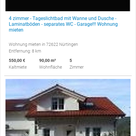
4 zimmer - Tageslichtbad mit Wanne und Dusche -
Laminatböden - separates WC - Garage!!! Wohnung
mieten
Wohnung mieten in 72622 Nürtingen
Entfernung: 8 km
550,00 €
90,00 m²
5
Kaltmiete
Wohnfläche
Zimmer