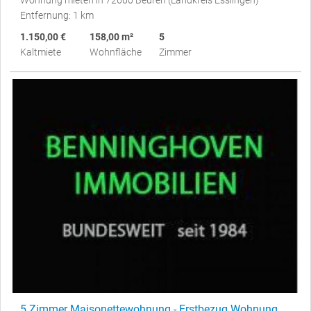
Wohnung mieten in 72660 Beuren (Landkreis Esslingen)
Entfernung: 1 km
1.150,00 €
158,00 m²
5
Kaltmiete
Wohnfläche
Zimmer
5 Zimmer Maisonettewohnung - Erstbezug Wohnung