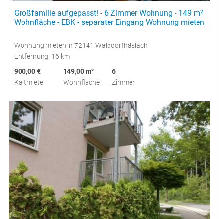
Großfamilie aufgepasst! - 6 Zimmer Wohnung - 149 m²
Wohnfläche - EBK - separater Eingang Wohnung mieten
Wohnung mieten in 72141 Walddorfhäslach
Entfernung: 16 km
900,00 €
149,00 m²
6
Kaltmiete
Wohnfläche
Zimmer