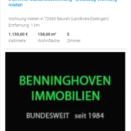
mieten
Wohnung mieten in 72660 Beuren (Landkreis Esslingen)
Entfernung: 1 km
1.150,00 €
158,00 m²
5
Kaltmiete
Wohnfläche
Zimmer