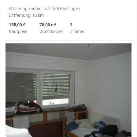
Wohnung kaufen in 72766 Reutlingen
Entfernung: 15 km
155,00 €
78,00 m²
3
Kaufpreis
Wohnfläche
Zimmer