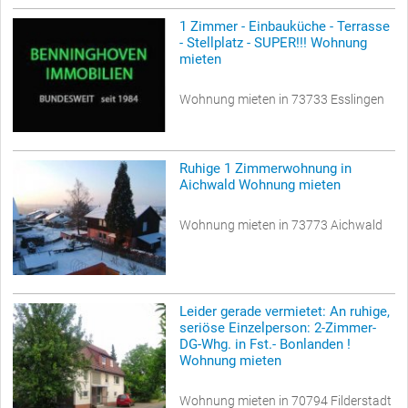
1 Zimmer - Einbauküche - Terrasse
- Stellplatz - SUPER!!! Wohnung
mieten
Wohnung mieten in 73733 Esslingen
Ruhige 1 Zimmerwohnung in
Aichwald Wohnung mieten
Wohnung mieten in 73773 Aichwald
Leider gerade vermietet: An ruhige,
seriöse Einzelperson: 2-Zimmer-
DG-Whg. in Fst.- Bonlanden !
Wohnung mieten
Wohnung mieten in 70794 Filderstadt