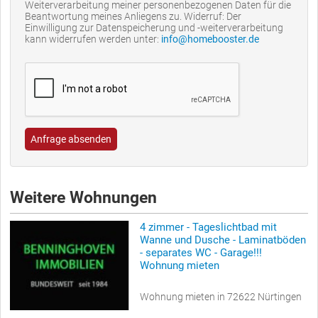
Weiterverarbeitung meiner personenbezogenen Daten für die
Beantwortung meines Anliegens zu. Widerruf: Der
Einwilligung zur Datenspeicherung und -weiterverarbeitung
kann widerrufen werden unter:
info@homebooster.de
Anfrage absenden
Weitere Wohnungen
4 zimmer - Tageslichtbad mit
Wanne und Dusche - Laminatböden
- separates WC - Garage!!!
Wohnung mieten
Wohnung mieten in 72622 Nürtingen