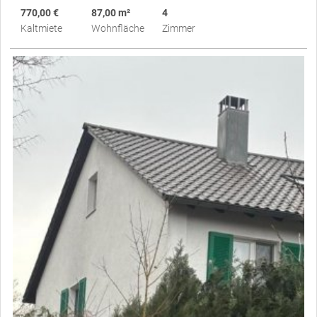
770,00 €
87,00 m²
4
Kaltmiete
Wohnfläche
Zimmer