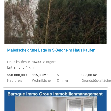
Malerische grüne Lage in S-Bergheim Haus kaufen
Haus kaufen in 70499 Stuttgart
Entfernung: 1 km
550.000,00 €
115,00 m²
5
305,00 m²
Kaufpreis
Wohnfläche
Zimmer
Grundstücksfläche