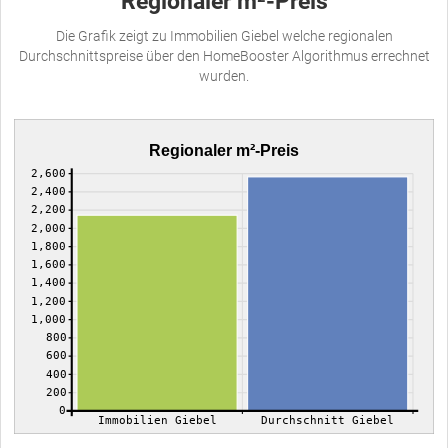
Regionaler m²-Preis
Die Grafik zeigt zu Immobilien Giebel welche regionalen
Durchschnittspreise über den HomeBooster Algorithmus errechnet
wurden.
Regionaler m²-Preis
2,600
2,400
2,200
2,000
1,800
1,600
1,400
1,200
1,000
800
600
400
200
0
Immobilien Giebel
Durchschnitt Giebel