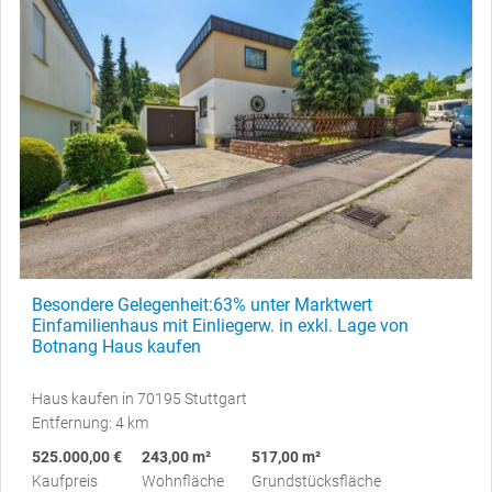
Besondere Gelegenheit:63% unter Marktwert
Einfamilienhaus mit Einliegerw. in exkl. Lage von
Botnang Haus kaufen
Haus kaufen in 70195 Stuttgart
Entfernung: 4 km
525.000,00 €
243,00 m²
517,00 m²
Kaufpreis
Wohnfläche
Grundstücksfläche