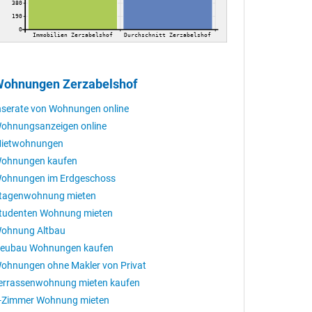
380
190
0
Immobilien Zerzabelshof
Durchschnitt Zerzabelshof
ohnungen Zerzabelshof
nserate von Wohnungen online
ohnungsanzeigen online
ietwohnungen
ohnungen kaufen
ohnungen im Erdgeschoss
tagenwohnung mieten
tudenten Wohnung mieten
ohnung Altbau
eubau Wohnungen kaufen
ohnungen ohne Makler von Privat
errassenwohnung mieten kaufen
-Zimmer Wohnung mieten