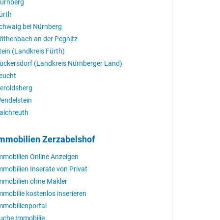
ürnberg
ürth
chwaig bei Nürnberg
öthenbach an der Pegnitz
tein (Landkreis Fürth)
ückersdorf (Landkreis Nürnberger Land)
eucht
eroldsberg
endelstein
alchreuth
mmobilien Zerzabelshof
mmobilien Online Anzeigen
mmobilien Inserate von Privat
mmobilien ohne Makler
mmobilie kostenlos inserieren
mmobilienportal
uche Immobilie