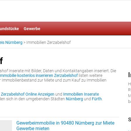
undstücke
Gewerbe
eis Nürnberg
>
Immobilien Zerzabelshof
f
lshof
Inserate mit Bilder, Daten und Kontaktangaben inseriert. Die
Immobilie kostenlos inserieren Zerzabelshof
listen weitere
er Immobilienbestand zur Miete und zum Kauf zu Immobilien
H
R
 Zerzabelshof Online Anzeigen
und
Immobilien Inserate
M
inden sich in den umgebenden Städten
Nürnberg
und
Fürth
.
b
S
Gewerbeimmobilie in 90480 Nürnberg zur Miete
Gewerbe mieten