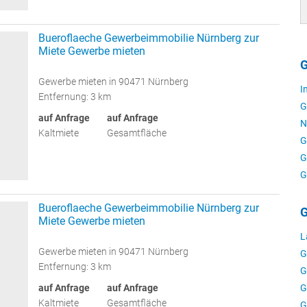
Bueroflaeche Gewerbeimmobilie Nürnberg zur
Miete Gewerbe mieten
G
Gewerbe mieten in 90471 Nürnberg
I
Entfernung: 3 km
G
auf Anfrage
auf Anfrage
N
Kaltmiete
Gesamtfläche
G
G
G
Bueroflaeche Gewerbeimmobilie Nürnberg zur
G
Miete Gewerbe mieten
L
Gewerbe mieten in 90471 Nürnberg
G
Entfernung: 3 km
G
auf Anfrage
auf Anfrage
G
Kaltmiete
Gesamtfläche
G