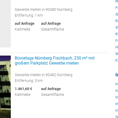
N
F
Gewerbe mieten in 90480 Nürnberg
S
Entfernung: 1 km
R
auf Anfrage
auf Anfrage
S
Kaltmiete
Gesamtfläche
R
F
H
W
Büroetage Nürnberg Fischbach, 230 m² mit
K
großem Parkplatz Gewerbe mieten
I
Gewerbe mieten in 90482 Nürnberg
Entfernung: 3 km
I
1.461,60 €
auf Anfrage
I
Kaltmiete
Gesamtfläche
I
I
I
S