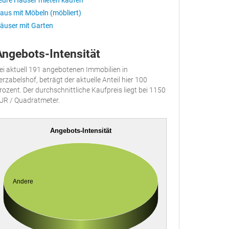
eure Häuser mieten kaufen
aus mit Möbeln (möbliert)
äuser mit Garten
Angebots-Intensität
ei aktuell 191 angebotenen Immobilien in
erzabelshof, beträgt der aktuelle Anteil hier 100
rozent. Der durchschnittliche Kaufpreis liegt bei 1150
UR / Quadratmeter.
Angebots-Intensität
Andere