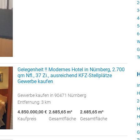
2
3
4
5
6
W
G
T
Gelegenheit !! Modernes Hotel in Nürnberg, 2.700
H
qm Nfl., 37 Zi., ausreichend KFZ-Stellplätze
Gewerbe kaufen
I
H
Gewerbe kaufen in 90471 Nürnberg
2
Entfernung: 3 km
H
4.850.000,00 €
2.685,65 m²
2.685,65 m²
H
Kaufpreis
Gesamtfläche
Gesamtfläche
H
G