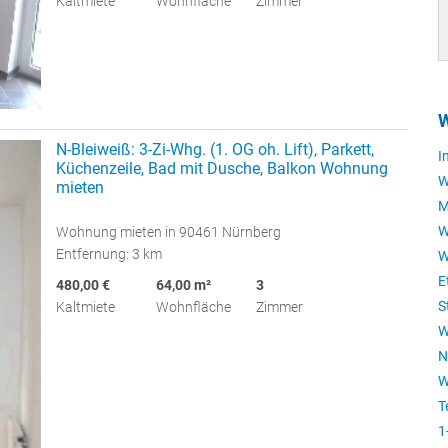
Kaltmiete
Wohnfläche
Zimmer
W
N-Bleiweiß: 3-Zi-Whg. (1. OG oh. Lift), Parkett,
I
Küchenzeile, Bad mit Dusche, Balkon Wohnung
W
mieten
M
W
Wohnung mieten in 90461 Nürnberg
Entfernung: 3 km
W
E
480,00 €
64,00 m²
3
S
Kaltmiete
Wohnfläche
Zimmer
W
N
W
T
1