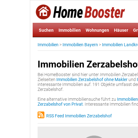
Suchen
Immobilien
Wohnungen
Häuser
Gr
Immobilien
>
Immobilien Bayern
>
Immobilien Landkr
Immobilien Zerzabelsho
Bei HomeBooster sind hier unter
Immobilien Zerzabe
Zielseiten
Immobilien Zerzabelshof ohne Makler
und
interessante Immobilien auf. 191 Objekte umfasst d
Zerzabelshof.
Eine alternative Immobiliensuche führt zu
Immobilien
Zerzabelshof von Privat
. Interessante Immobilien f
RSS Feed Immobilien Zerzabelshof