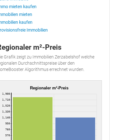
mmo mieten kaufen
mmobilien mieten
mmobilien kaufen
rovisionsfreie Immobilien
Regionaler m²-Preis
ie Grafik zeigt zu Immobilien Zerzabelshof welche
egionalen Durchschnittspreise über den
omeBooster Algorithmus errechnet wurden.
Regionaler m²-Preis
1,900
1,710
1,520
1,330
1,140
950
760
570