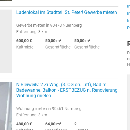
I
Ladenlokal im Stadtteil St. Peter! Gewerbe mieten
I
I
Gewerbe mieten in 90478 Nuernberg
P
Entfernung: 3 km
600,00 €
50,00 m²
50,00 m²
Kaltmiete
Gesamtfläche
Gesamtfläche
D
r
H
N-Bleiweiß: 2-Zi-Whg. (3. OG oh. Lift), Bad m.
Badewanne, Balkon - ERSTBEZUG n. Renovierung
Wohnung mieten
Wohnung mieten in 90461 Nürnberg
Entfernung: 3 km
480,00 €
64,00 m²
2