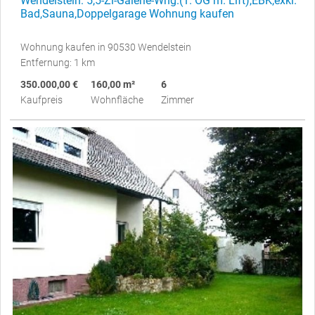
Wendelstein: 5,5-Zi-Galerie-Whg.(1. OG m. Lift),EBK,exkl.
Bad,Sauna,Doppelgarage Wohnung kaufen
Wohnung kaufen in 90530 Wendelstein
Entfernung: 1 km
350.000,00 €
160,00 m²
6
Kaufpreis
Wohnfläche
Zimmer