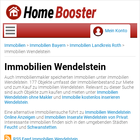
Mein Konto
Immobilien
>
Immobilien Bayern
>
Immobilien Landkreis Roth
>
Immobilien Wendelstein
Immobilien Wendelstein
Auch Immobilienmakler speicherten Immobilien unter
Immobilien
Wendelstein
. 177 Objekte umfasst der Immobilienbestand zur Miete
und zum Kauf zu Immobilien Wendelstein. Relevant zu dieser Suche
sind auch Objekte zum kaufen und mieten unter
Immobilien
Wendelstein ohne Makler
und
Immobilie kostenlos inserieren
Wendelstein
.
Eine alternative Immobiliensuche führt zu
Immobilien Wendelstein
Online Anzeigen
und
Immobilien Inserate Wendelstein von Privat
.
Interessante Immobilien finden sich in den umgebenden Städten
Feucht
und
Schwanstetten
.
RSS Feed Immobilien Wendelstein