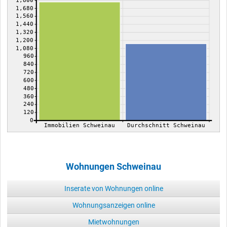
1,800
1,680
1,560
1,440
1,320
1,200
1,080
960
840
720
600
480
360
240
120
0
Immobilien Schweinau
Durchschnitt Schweinau
Wohnungen Schweinau
Inserate von Wohnungen online
Wohnungsanzeigen online
Mietwohnungen