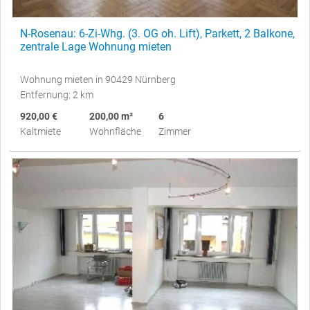
N-Rosenau: 6-Zi-Whg. (3. OG oh. Lift), Parkett, 2 Balkone,
zentrale Lage Wohnung mieten
Wohnung mieten in 90429 Nürnberg
Entfernung: 2 km
920,00 €
200,00 m²
6
Kaltmiete
Wohnfläche
Zimmer