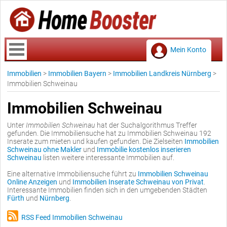
Mein Konto
Immobilien
>
Immobilien Bayern
>
Immobilien Landkreis Nürnberg
>
Immobilien Schweinau
Immobilien Schweinau
Unter
Immobilien Schweinau
hat der Suchalgorithmus Treffer
gefunden. Die Immobiliensuche hat zu Immobilien Schweinau 192
Inserate zum mieten und kaufen gefunden. Die Zielseiten
Immobilien
Schweinau ohne Makler
und
Immobilie kostenlos inserieren
Schweinau
listen weitere interessante Immobilien auf.
Eine alternative Immobiliensuche führt zu
Immobilien Schweinau
Online Anzeigen
und
Immobilien Inserate Schweinau von Privat
.
Interessante Immobilien finden sich in den umgebenden Städten
Fürth
und
Nürnberg
.
RSS Feed Immobilien Schweinau