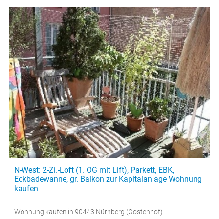
N-West: 2-Zi.-Loft (1. OG mit Lift), Parkett, EBK,
Eckbadewanne, gr. Balkon zur Kapitalanlage Wohnung
kaufen
Wohnung kaufen in 90443 Nürnberg (Gostenhof)