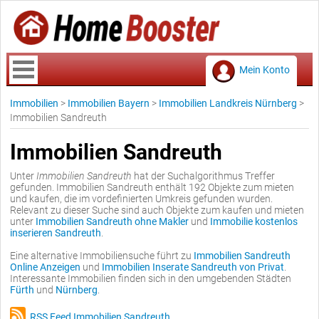
Mein Konto
Immobilien
>
Immobilien Bayern
>
Immobilien Landkreis Nürnberg
>
Immobilien Sandreuth
Immobilien Sandreuth
Unter
Immobilien Sandreuth
hat der Suchalgorithmus Treffer
gefunden. Immobilien Sandreuth enthält 192 Objekte zum mieten
und kaufen, die im vordefinierten Umkreis gefunden wurden.
Relevant zu dieser Suche sind auch Objekte zum kaufen und mieten
unter
Immobilien Sandreuth ohne Makler
und
Immobilie kostenlos
inserieren Sandreuth
.
Eine alternative Immobiliensuche führt zu
Immobilien Sandreuth
Online Anzeigen
und
Immobilien Inserate Sandreuth von Privat
.
Interessante Immobilien finden sich in den umgebenden Städten
Fürth
und
Nürnberg
.
RSS Feed Immobilien Sandreuth