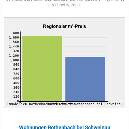
errechnet wurden.
Regionaler m²-Preis
1,800
1,680
1,560
1,440
1,320
1,200
1,080
960
840
720
600
480
360
240
120
0
Immobilien Röthenbach bei Schweinau
Durchschnitt Röthenbach bei Schweinau
Wohnungen Röthenbach bei Schweinau