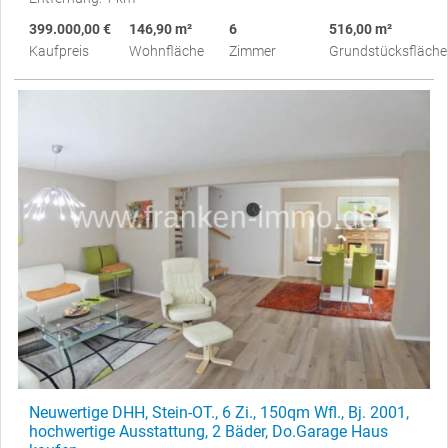
399.000,00 €
146,90 m²
6
516,00 m²
Kaufpreis
Wohnfläche
Zimmer
Grundstücksfläche
Neuwertige DHH, Stein-OT., 6 Zi., 150qm Wfl., Bj. 2001,
hochwertige Ausstattung, 2 Bäder, Do.Garage Haus