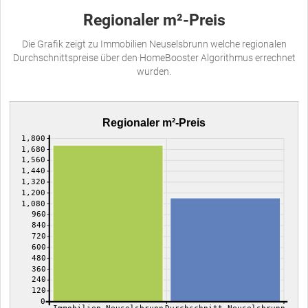
Regionaler m²-Preis
Die Grafik zeigt zu Immobilien Neuselsbrunn welche regionalen
Durchschnittspreise über den HomeBooster Algorithmus errechnet
wurden.
Regionaler m²-Preis
1,800
1,680
1,560
1,440
1,320
1,200
1,080
960
840
720
600
480
360
240
120
0
Immobilien Neuselsbrunn
Durchschnitt Neuselsbrunn