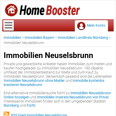
Mein Konto
Immobilien
>
Immobilien Bayern
>
Immobilien Landkreis Nürnberg
>
Immobilien Neuselsbrunn
Immobilien Neuselsbrunn
Private und gewerbliche Anbieter haben Immobilien zum mieten und
kaufen hochgeladen zu
Immobilien Neuselsbrunn
. 190 Objekte
umfasst der Immobilienbestand zur Miete und zum Kauf zu
Immobilien Neuselsbrunn. Semantisch passend sind die Listenseiten
Immobilien Neuselsbrunn ohne Makler
und
Immobilie kostenlos
inserieren Neuselsbrunn
.
Eine alternative Immobiliensuche führt zu
Immobilien Neuselsbrunn
Online Anzeigen
und
Immobilien Inserate Neuselsbrunn von Privat
.
Interessante Immobilien finden sich in den umgebenden Städten
Nürnberg
und
Fürth
.
RSS Feed Immobilien Neuselsbrunn