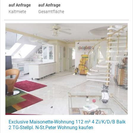
auf Anfrage
auf Anfrage
Kaltmiete
Gesamtfläche
Exclusive Maisonette-Wohnung 112 m² 4 Zi/K/D/B Balk
2 TG-Stellpl. N-St.Peter Wohnung kaufen