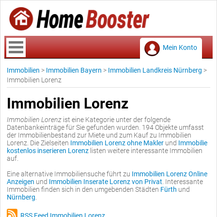
Mein Konto
Immobilien
>
Immobilien Bayern
>
Immobilien Landkreis Nürnberg
>
Immobilien Lorenz
Immobilien Lorenz
Immobilien Lorenz
ist eine Kategorie unter der folgende
Datenbankeinträge für Sie gefunden wurden. 194 Objekte umfasst
der Immobilienbestand zur Miete und zum Kauf zu Immobilien
Lorenz. Die Zielseiten
Immobilien Lorenz ohne Makler
und
Immobilie
kostenlos inserieren Lorenz
listen weitere interessante Immobilien
auf.
Eine alternative Immobiliensuche führt zu
Immobilien Lorenz Online
Anzeigen
und
Immobilien Inserate Lorenz von Privat
. Interessante
Immobilien finden sich in den umgebenden Städten
Fürth
und
Nürnberg
.
RSS Feed Immobilien Lorenz