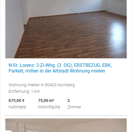
N-St. Lorenz: 2-Zi-Whg. (3. OG), ERSTBEZUG, EBK,
Parkett, mitten in der Altstadt Wohnung mieten
Wohnung mieten in 90403 Nürnberg
Entfernung: 1 km
675,00 €
75,00 m²
2
Kaltmiete
Wohnfläche
Zimmer