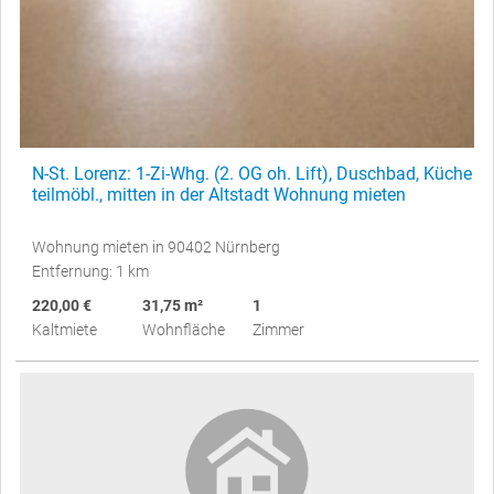
N-St. Lorenz: 1-Zi-Whg. (2. OG oh. Lift), Duschbad, Küche
teilmöbl., mitten in der Altstadt Wohnung mieten
Wohnung mieten in 90402 Nürnberg
Entfernung: 1 km
220,00 €
31,75 m²
1
Kaltmiete
Wohnfläche
Zimmer