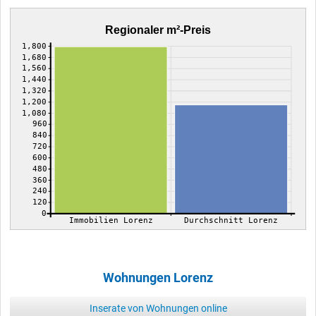
Regionaler m²-Preis
1,800
1,680
1,560
1,440
1,320
1,200
1,080
960
840
720
600
480
360
240
120
0
Immobilien Lorenz
Durchschnitt Lorenz
Wohnungen Lorenz
Inserate von Wohnungen online