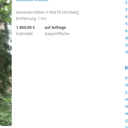
2
3
Gewerbe mieten in 90478 Nürnberg
4
Entfernung: 1 km
5
1.800,00 €
auf Anfrage
6
Kaltmiete
Gesamtfläche
W
G
T
H
I
H
2
H
H
H
G