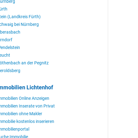
ürnberg
ürth
tein (Landkreis Fürth)
chwaig bei Nürnberg
berasbach
irndorf
endelstein
eucht
öthenbach an der Pegnitz
eroldsberg
mmobilien Lichtenhof
mmobilien Online Anzeigen
mmobilien Inserate von Privat
mmobilien ohne Makler
mmobilie kostenlos inserieren
mmobilienportal
uche Immobilie