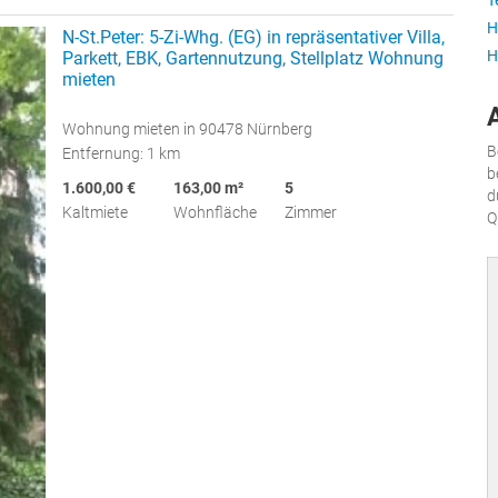
T
H
N-St.Peter: 5-Zi-Whg. (EG) in repräsentativer Villa,
H
Parkett, EBK, Gartennutzung, Stellplatz Wohnung
mieten
Wohnung mieten in 90478 Nürnberg
B
Entfernung: 1 km
b
1.600,00 €
163,00 m²
5
d
Kaltmiete
Wohnfläche
Zimmer
Q