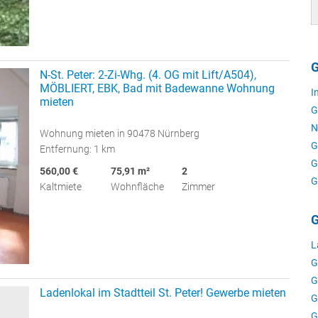
G
N-St. Peter: 2-Zi-Whg. (4. OG mit Lift/A504),
MÖBLIERT, EBK, Bad mit Badewanne Wohnung
I
mieten
G
N
Wohnung mieten in 90478 Nürnberg
G
Entfernung: 1 km
G
560,00 €
75,91 m²
2
G
Kaltmiete
Wohnfläche
Zimmer
G
L
G
G
Ladenlokal im Stadtteil St. Peter! Gewerbe mieten
G
G