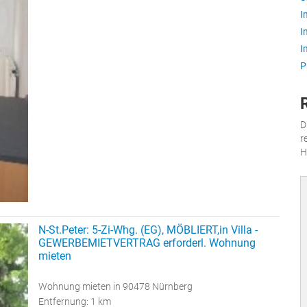
I
I
I
P
D
r
H
N-St.Peter: 5-Zi-Whg. (EG), MÖBLIERT,in Villa -
GEWERBEMIETVERTRAG erforderl. Wohnung
mieten
Wohnung mieten in 90478 Nürnberg
Entfernung: 1 km