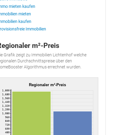
mmo mieten kaufen
mmobilien mieten
mmobilien kaufen
rovisionsfreie Immobilien
Regionaler m²-Preis
ie Grafik zeigt zu Immobilien Lichtenhof welche
egionalen Durchschnittspreise über den
omeBooster Algorithmus errechnet wurden.
Regionaler m²-Preis
1,800
1,680
1,560
1,440
1,320
1,200
1,080
960
840
720
600
480