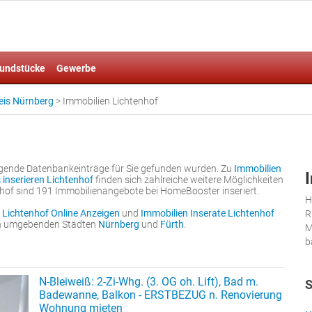
undstücke
Gewerbe
eis Nürnberg
>
Immobilien Lichtenhof
folgende Datenbankeinträge für Sie gefunden wurden. Zu
Immobilien
 inserieren Lichtenhof
finden sich zahlreiche weitere Möglichkeiten
enhof sind 191 Immobilienangebote bei HomeBooster inseriert.
H
 Lichtenhof Online Anzeigen
und
Immobilien Inserate Lichtenhof
R
den umgebenden Städten
Nürnberg
und
Fürth
.
M
b
N-Bleiweiß: 2-Zi-Whg. (3. OG oh. Lift), Bad m.
S
Badewanne, Balkon - ERSTBEZUG n. Renovierung
Wohnung mieten