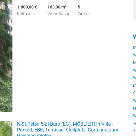
1.800,00 €
163,00 m²
5
Kaltmiete
Wohnfläche
Zimmer
W
I
W
M
W
W
E
S
W
N
W
T
N-St.Peter: 5-Zi-Büro (EG), MÖBLIERT,in Villa -
Parkett, EBK, Terrasse, Stellplatz, Gartennutzung
1
Gewerbe mieten